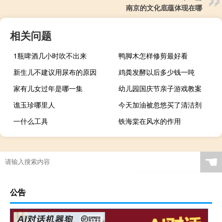
南京的文化底蕴体现在哪
相关问题
1瓶啤酒几小时吹不出来
鸭脚木怎样修剪最好看
新生儿不建议用尿布的原因
鸡粪发酵以后多少钱一吨
家有儿女过年是哪一集
幼儿园国庆节亲子游戏教案
谯玉珍哪里人
今天加油被忽悠买了清洁剂
一什么工具
铁海棠在风水的作用
☚
公告