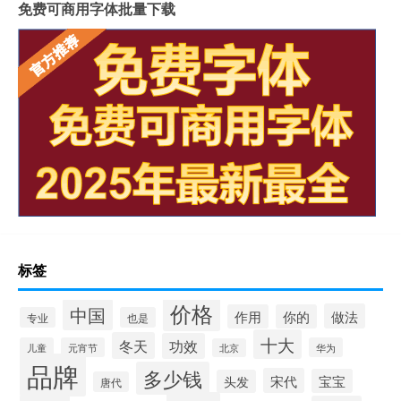
免费可商用字体批量下载
标签
价格
中国
做法
作用
你的
专业
也是
十大
冬天
功效
儿童
元宵节
华为
北京
品牌
多少钱
宋代
宝宝
头发
唐代