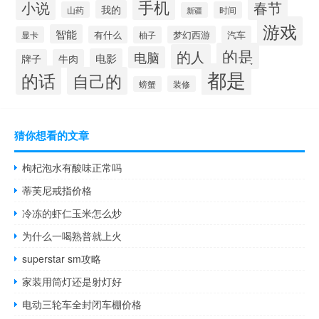
手机
小说
春节
我的
山药
时间
新疆
游戏
智能
有什么
梦幻西游
汽车
显卡
柚子
的是
的人
电脑
电影
牌子
牛肉
都是
的话
自己的
装修
螃蟹
猜你想看的文章
枸杞泡水有酸味正常吗
蒂芙尼戒指价格
冷冻的虾仁玉米怎么炒
为什么一喝熟普就上火
superstar sm攻略
家装用筒灯还是射灯好
电动三轮车全封闭车棚价格