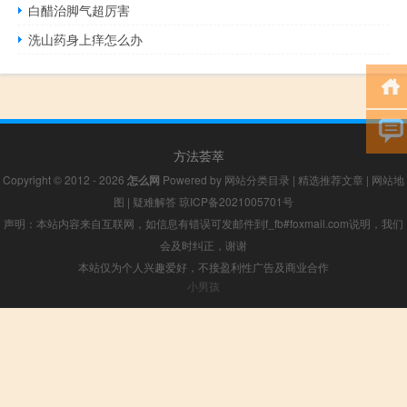
白醋治脚气超厉害
洗山药身上痒怎么办
方法荟萃
Copyright © 2012 - 2026
怎么网
Powered by
网站分类目录
|
精选推荐文章
|
网站地
图
|
疑难解答
琼ICP备2021005701号
声明：本站内容来自互联网，如信息有错误可发邮件到f_fb#foxmail.com说明，我们
会及时纠正，谢谢
本站仅为个人兴趣爱好，不接盈利性广告及商业合作
小男孩