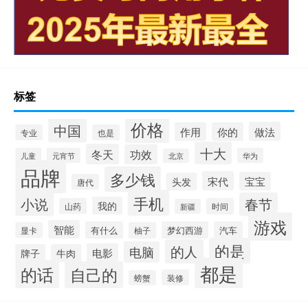
标签
价格
中国
做法
作用
你的
专业
也是
十大
冬天
功效
儿童
元宵节
华为
北京
品牌
多少钱
宋代
宝宝
头发
唐代
手机
小说
春节
我的
山药
时间
新疆
游戏
智能
有什么
梦幻西游
汽车
显卡
柚子
的是
的人
电脑
电影
牌子
牛肉
都是
的话
自己的
装修
螃蟹