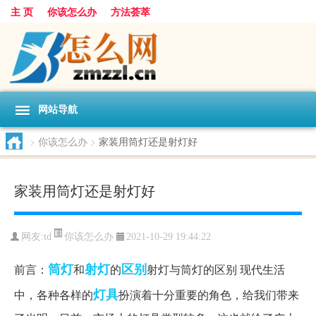
主 页
你该怎么办
方法荟萃
网站导航
>
你该怎么办
>
家装用筒灯还是射灯好
家装用筒灯还是射灯好
你该怎么办
网友:
td
2021-10-29 19:44:22
筒灯
射灯
区别
前言：
和
的
射灯与筒灯的区别 现代生活
灯具
中，各种各样的
扮演着十分重要的角色，给我们带来