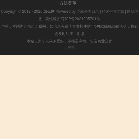
方法荟萃
Copyright © 2012 - 2026
怎么网
Powered by
网站分类目录
|
精选推荐文章
|
网站地
图
|
疑难解答
琼ICP备2021005701号
声明：本站内容来自互联网，如信息有错误可发邮件到f_fb#foxmail.com说明，我们
会及时纠正，谢谢
本站仅为个人兴趣爱好，不接盈利性广告及商业合作
小男孩