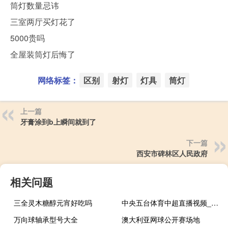
筒灯数量忌讳
三室两厅买灯花了
5000贵吗
全屋装筒灯后悔了
网络标签：
区别
射灯
灯具
筒灯
上一篇
牙膏涂到b上瞬间就到了
下一篇
西安市碑林区人民政府
相关问题
三全灵木糖醇元宵好吃吗
中央五台体育中超直播视频_智能AI深度解析_爱采购版v47.08.164
万向球轴承型号大全
澳大利亚网球公开赛场地