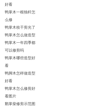
好看
鸭掌木一根独杆怎
么修
鸭掌木枝干剪光了
鸭掌木怎么做造型
鸭掌木一年四季都
可以修剪吗
鸭掌木哪些造型好
看
鸭脚木怎样做造型
好看
鸭掌木怎么修剪好
看图片
鹅掌柴修剪示范图