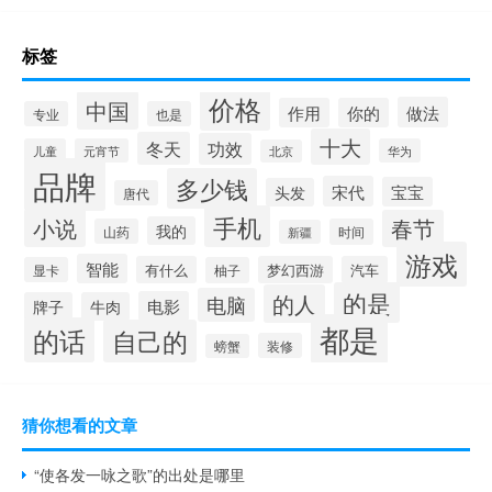
标签
价格
中国
做法
作用
你的
专业
也是
十大
冬天
功效
儿童
元宵节
华为
北京
品牌
多少钱
宋代
宝宝
头发
唐代
手机
小说
春节
我的
山药
时间
新疆
游戏
智能
有什么
梦幻西游
汽车
显卡
柚子
的是
的人
电脑
电影
牌子
牛肉
都是
的话
自己的
装修
螃蟹
猜你想看的文章
“使各发一咏之歌”的出处是哪里