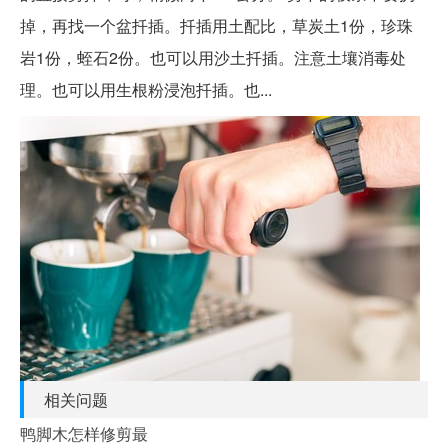
掉，再找一个盆扦插。扦插用土配比，草炭土1份，珍珠
岩1份，蛭石2份。也可以用沙土扦插。注意土壤消毒处
理。也可以用生根粉浸泡扦插。也...
相关问题
鸭脚木怎样修剪最