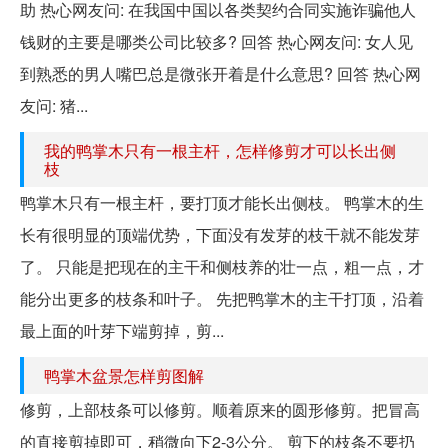
助 热心网友问: 在我国中国以各类契约合同实施诈骗他人
钱财的主要是哪类公司比较多? 回答 热心网友问: 女人见
到熟悉的男人嘴巴总是微张开着是什么意思? 回答 热心网
友问: 猪...
我的鸭掌木只有一根主杆，怎样修剪才可以长出侧
枝
鸭掌木只有一根主杆，要打顶才能长出侧枝。 鸭掌木的生
长有很明显的顶端优势，下面没有发芽的枝干就不能发芽
了。 只能是把现在的主干和侧枝养的壮一点，粗一点，才
能分出更多的枝条和叶子。 先把鸭掌木的主干打顶，沿着
最上面的叶芽下端剪掉，剪...
鸭掌木盆景怎样剪图解
修剪，上部枝条可以修剪。顺着原来的圆形修剪。把冒高
的直接剪掉即可，稍微向下2-3公分。 剪下的枝条不要扔