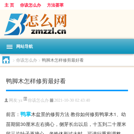
主 页
你该怎么办
方法荟萃
网站导航
>
你该怎么办
>
鸭脚木怎样修剪最好看
鸭脚木怎样修剪最好看
你该怎么办
网友:
yz
2021-10-30 02:43:40
鸭掌
前言：
木盆景的修剪方法 教你如何修剪鸭掌木1、幼
苗期留30厘米左右摘心，侧芽长出以后，十五到二十厘米
留三片叶子再摘心。老株体形过大时，可进行重剪调整。