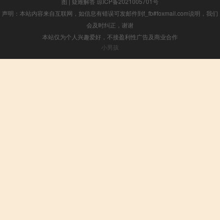
图
|
疑难解答
琼ICP备2021005701号
声明：本站内容来自互联网，如信息有错误可发邮件到f_fb#foxmail.com说明，我们
会及时纠正，谢谢
本站仅为个人兴趣爱好，不接盈利性广告及商业合作
小男孩