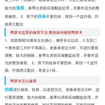
植株
较大的
，春季出房前应做翻盆处理，并要作适当的整
枝条
形修剪。 2、剪下的
不要扔掉，再找一个盆扦插。扦
插用土配比
鸭掌木盆景的修剪方法 教你如何修剪鸭掌木
1、幼苗期留30厘米左右摘心，侧芽长出以后，十五到二
十厘米留三片叶子再摘心。老株体形过大时，可进行重剪
调整。较大的植株，春季出房前应做翻盆处理，并要作适
当的整形修剪。 2、剪下的枝条不要扔掉，再找一个盆扦
插。扦插用土配比，草炭土1份...
鸭掌木怎么修剪
幼株
进行疏剪、轻剪，以造型为主。老株体形过大时，进
行重剪调整。较大的植株，春季出房前应做翻盆处理，并
要作适当的整形修剪。对过高脱脚的植株，可作回缩修