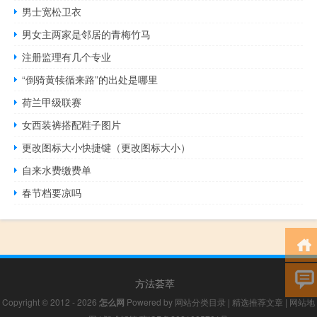
男士宽松卫衣
男女主两家是邻居的青梅竹马
注册监理有几个专业
“倒骑黄犊循来路”的出处是哪里
荷兰甲级联赛
女西装裤搭配鞋子图片
更改图标大小快捷键（更改图标大小）
自来水费缴费单
春节档要凉吗
方法荟萃
Copyright © 2012 - 2026
怎么网
Powered by
网站分类目录
|
精选推荐文章
|
网站地