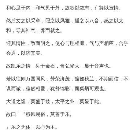
和心足于内，和气见于外，故歌以叙志，亻舞以宣情。
然后文之以采章，照之以风雅，播之以八音，感之以太
和，导其神气，养而就之。
迎其情性，致而明之，使心与理相顺，气与声相应，合乎
会通，以济其美。
故凯乐之情，见于金石，含弘光大，显于音声也。
若以往则万国同风，芳荣济茂，馥如秋兰，不期而信，不
谋而诚，穆然相爱，犹舒锦彩，而粲炳可观也。
大道之隆，莫盛于兹，太平之业，莫显于此。
故曰「『移风易俗，莫善于乐。
』乐之为体，以心为主。