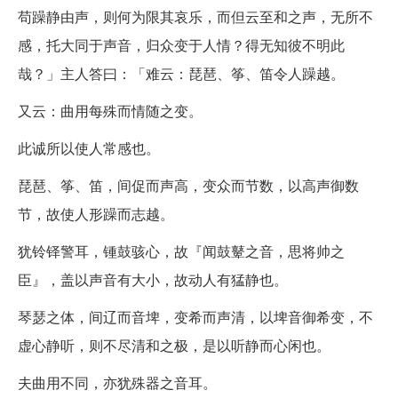
苟躁静由声，则何为限其哀乐，而但云至和之声，无所不
感，托大同于声音，归众变于人情？得无知彼不明此
哉？」主人答曰：「难云：琵琶、筝、笛令人躁越。
又云：曲用每殊而情随之变。
此诚所以使人常感也。
琵琶、筝、笛，间促而声高，变众而节数，以高声御数
节，故使人形躁而志越。
犹铃铎警耳，锺鼓骇心，故『闻鼓鼙之音，思将帅之
臣』，盖以声音有大小，故动人有猛静也。
琴瑟之体，间辽而音埤，变希而声清，以埤音御希变，不
虚心静听，则不尽清和之极，是以听静而心闲也。
夫曲用不同，亦犹殊器之音耳。