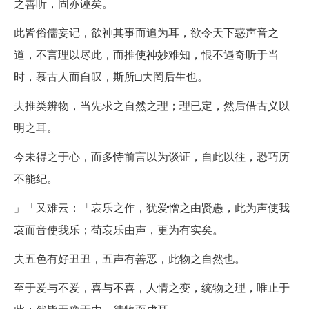
之善听，固亦诬矣。
此皆俗儒妄记，欲神其事而追为耳，欲令天下惑声音之
道，不言理以尽此，而推使神妙难知，恨不遇奇听于当
时，慕古人而自叹，斯所□大罔后生也。
夫推类辨物，当先求之自然之理；理已定，然后借古义以
明之耳。
今未得之于心，而多恃前言以为谈证，自此以往，恐巧历
不能纪。
」「又难云：「哀乐之作，犹爱憎之由贤愚，此为声使我
哀而音使我乐；苟哀乐由声，更为有实矣。
夫五色有好丑丑，五声有善恶，此物之自然也。
至于爱与不爱，喜与不喜，人情之变，统物之理，唯止于