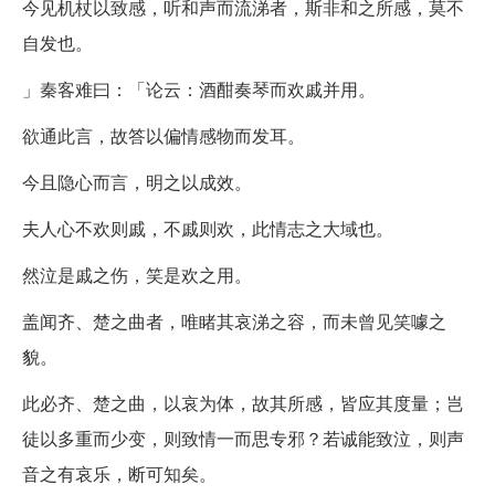
今见机杖以致感，听和声而流涕者，斯非和之所感，莫不
自发也。
」秦客难曰：「论云：酒酣奏琴而欢戚并用。
欲通此言，故答以偏情感物而发耳。
今且隐心而言，明之以成效。
夫人心不欢则戚，不戚则欢，此情志之大域也。
然泣是戚之伤，笑是欢之用。
盖闻齐、楚之曲者，唯睹其哀涕之容，而未曾见笑噱之
貌。
此必齐、楚之曲，以哀为体，故其所感，皆应其度量；岂
徒以多重而少变，则致情一而思专邪？若诚能致泣，则声
音之有哀乐，断可知矣。