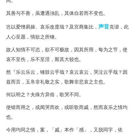
间。
其善与不善，虽遭遇浊乱，其体自若而不变也。
声音
岂以爱憎易操、哀乐改度哉？及宫商集比，
克谐，此
人心至愿，情欲之所锺。
故人知情不可恣，欲不可极故，因其所用，每为之节，使
哀不至伤，乐不至淫，斯其大较也。
然『乐云乐云，锺鼓云乎哉？哀云哀云，哭泣云乎哉？因
兹而言，玉帛非礼敬之实，歌舞非悲哀之主也。
何以明之？夫殊方异俗，歌哭不同。
使错而用之，或闻哭而欢，或听歌而戚，然而哀乐之情均
也。
今用均同之情，案，「戚」本作「感」，又脱同字，依