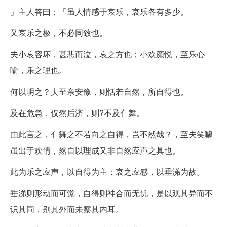
」主人答曰：「虽人情感于哀乐，哀乐各有多少。
又哀乐之极，不必同致也。
夫小哀容坏，甚悲而泣，哀之方也；小欢颜悦，至乐心
喻，乐之理也。
何以明之？夫至亲安豫，则恬若自然，所自得也。
及在危急，仅然后济，则?不及亻舞。
由此言之，亻舞之不若向之自得，岂不然哉？，至夫笑噱
虽出于欢情，然自以理成又非自然应声之具也。
此为乐之应声，以自得为主；哀之应感，以垂涕为故。
垂涕则形动而可觉，自得则神合而无忧，是以观其异而不
识其同，别其外而未察其内耳。