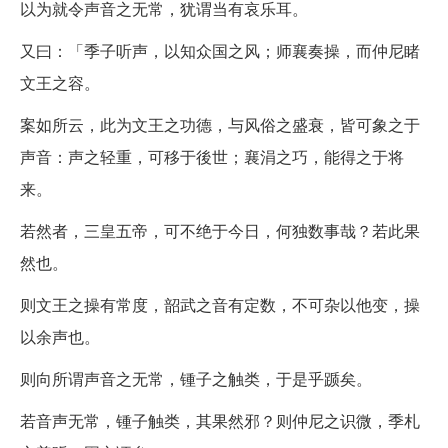
以为就令声音之无常，犹谓当有哀乐耳。
又曰：「季子听声，以知众国之风；师襄奏操，而仲尼睹
文王之容。
案如所云，此为文王之功德，与风俗之盛衰，皆可象之于
声音：声之轻重，可移于後世；襄涓之巧，能得之于将
来。
若然者，三皇五帝，可不绝于今日，何独数事哉？若此果
然也。
则文王之操有常度，韶武之音有定数，不可杂以他变，操
以余声也。
则向所谓声音之无常，锺子之触类，于是乎踬矣。
若音声无常，锺子触类，其果然邪？则仲尼之识微，季札