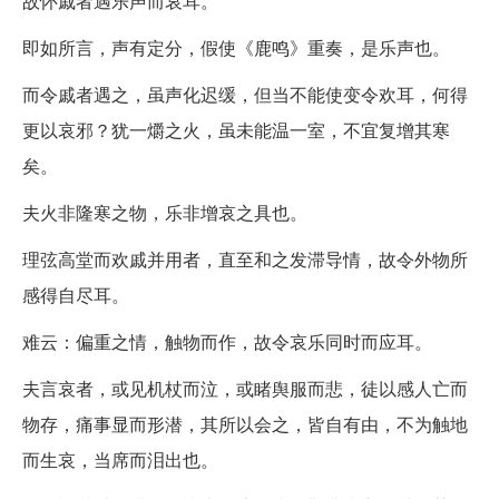
故怀戚者遇乐声而哀耳。
即如所言，声有定分，假使《鹿鸣》重奏，是乐声也。
而令戚者遇之，虽声化迟缓，但当不能使变令欢耳，何得
更以哀邪？犹一爝之火，虽未能温一室，不宜复增其寒
矣。
夫火非隆寒之物，乐非增哀之具也。
理弦高堂而欢戚并用者，直至和之发滞导情，故令外物所
感得自尽耳。
难云：偏重之情，触物而作，故令哀乐同时而应耳。
夫言哀者，或见机杖而泣，或睹舆服而悲，徒以感人亡而
物存，痛事显而形潜，其所以会之，皆自有由，不为触地
而生哀，当席而泪出也。