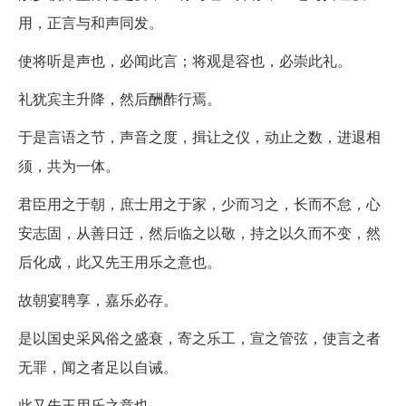
用，正言与和声同发。
使将听是声也，必闻此言；将观是容也，必崇此礼。
礼犹宾主升降，然后酬酢行焉。
于是言语之节，声音之度，揖让之仪，动止之数，进退相
须，共为一体。
君臣用之于朝，庶士用之于家，少而习之，长而不怠，心
安志固，从善日迁，然后临之以敬，持之以久而不变，然
后化成，此又先王用乐之意也。
故朝宴聘享，嘉乐必存。
是以国史采风俗之盛衰，寄之乐工，宣之管弦，使言之者
无罪，闻之者足以自诫。
此又先王用乐之意也。