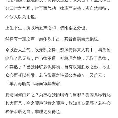
分四时之气耳，时至而气动，律应而灰移，皆自然相待，
不假人以为用也。
上生下生，所以均五声之和，叙刚柔之分也。
然律有一定之声，虽冬吹中吕，其音自满而无损也。
今以晋人之气，吹无韵之律，楚风安得来入其中，与为盈
缩邪？风无形，声与律不通，则校理之地，无取于风律，
不其然乎？岂独师旷多识博物，自有以知胜败之形，欲固
众心而托以神微，若伯常骞之许景公寿哉？」又难云：
「羊舌母听闻儿啼而审其丧家。
复请问何由知之？为神心独悟暗语而当邪？尝闻儿啼若此
其大而恶，今之啼声似昔之啼声，故知其丧家邪？若神心
独悟暗语之当，非理之所得也。