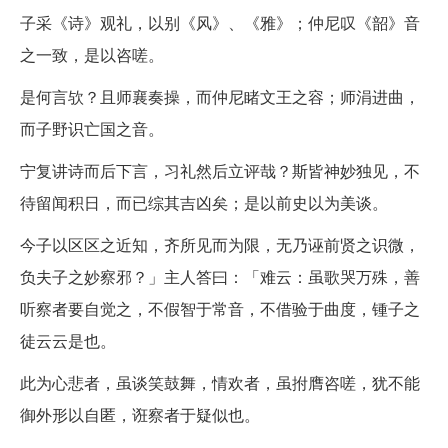
子采《诗》观礼，以别《风》、《雅》；仲尼叹《韶》音
之一致，是以咨嗟。
是何言欤？且师襄奏操，而仲尼睹文王之容；师涓进曲，
而子野识亡国之音。
宁复讲诗而后下言，习礼然后立评哉？斯皆神妙独见，不
待留闻积日，而已综其吉凶矣；是以前史以为美谈。
今子以区区之近知，齐所见而为限，无乃诬前贤之识微，
负夫子之妙察邪？」主人答曰：「难云：虽歌哭万殊，善
听察者要自觉之，不假智于常音，不借验于曲度，锺子之
徒云云是也。
此为心悲者，虽谈笑鼓舞，情欢者，虽拊膺咨嗟，犹不能
御外形以自匿，诳察者于疑似也。