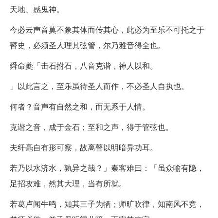
天地、感鬼神。
今必云声音莫不象其体而传其心，此必为至乐不可托之于
瞽史，必须圣人理其弦管，尔乃雅音得全也。
舜命夔「击石拊石，八音克谐，神人以和。
」以此言之，至乐虽待圣人而作，不必圣人自执也。
何者？音声有自然之和，而无系于人情。
克谐之音，成于金石；至和之声，得于管弦也。
夫纤毫自有形可察，故离瞽以明暗异功耳。
若乃以水济水，孰异之哉？」秦客难曰：「虽众喻有隐，
足招攻难，然其大理，当有所就。
若葛卢闻牛鸣，知其三子为牺；师旷吹律，知南风不竞，