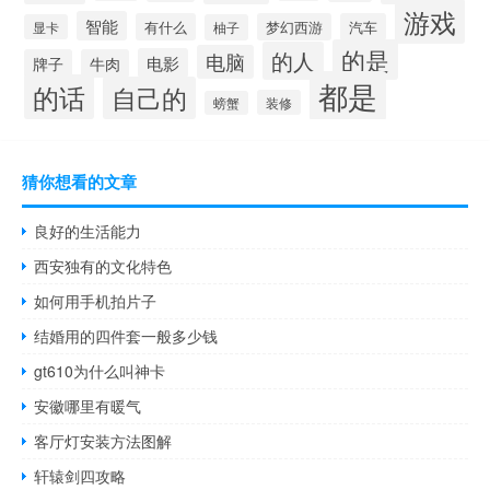
游戏
智能
有什么
梦幻西游
汽车
显卡
柚子
的是
的人
电脑
电影
牌子
牛肉
都是
的话
自己的
装修
螃蟹
猜你想看的文章
良好的生活能力
西安独有的文化特色
如何用手机拍片子
结婚用的四件套一般多少钱
gt610为什么叫神卡
安徽哪里有暖气
客厅灯安装方法图解
轩辕剑四攻略