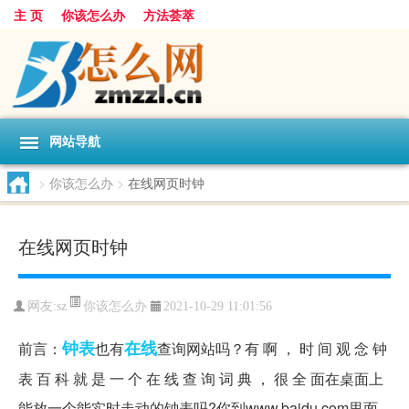
主 页
你该怎么办
方法荟萃
网站导航
>
你该怎么办
>
在线网页时钟
在线网页时钟
你该怎么办
网友:
sz
2021-10-29 11:01:56
钟表
在线
前言：
也有
查询网站吗？有 啊 ， 时 间 观 念 钟
表 百 科 就 是 一 个 在 线 查 询 词 典 ， 很 全 面在桌面上
能放一个能实时走动的钟表吗?你到www.baidu.com里面