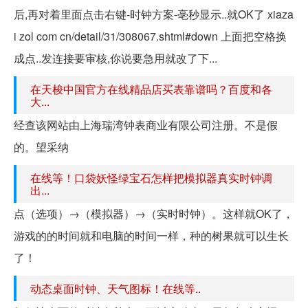
后,再对着里面点击右键-时钟方案-亳秒显示..就OK了 xiaza
i zol com cn/detail/31/308067.shtml#down 上面把空格换
成点..发连接要审核,你说要急用就改了下...
在天梭中国官方在线精品店买表靠谱吗？百度和各
大...
经查该网站由上海瑞湾钟表商业有限公司注册。不是假
的。望采纳
在线等！口袋妖怪绿宝石怎样把模拟器真实时钟调
出...
点（选项）→（模拟器）→（实时时钟）。这样就OK了，
游戏的的时间就和电脑的时间一样，种的树果就可以生长
了！
动态桌面时钟、天气图标！在线等..