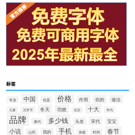
标签
价格
中国
做法
作用
你的
专业
也是
十大
冬天
功效
儿童
元宵节
华为
北京
品牌
多少钱
宋代
宝宝
头发
唐代
手机
小说
春节
我的
山药
时间
新疆