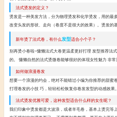
法式烫发的定义？
烫发是一种美发方法，分为物理烫发和化学烫发，用的最
改变头发的形状、走向（卷度不是很大的效果）。烫发的基
发型
新年烫了法式卷，有什么
适合小个子？
别再烫小卷啦~慵懒法式大卷更温柔更好打理 发型推荐法
的。 慵懒自然的法式烫微卷能够很好的体现女性魅力 非常温
如何做浪漫卷发
想要一个浪漫的约会，绝对不能错过小编为你推荐的甜蜜卷
打理卷发的小技 巧，轻轻松松恢复你卷发发型的动感效果。
法式烫发优雅可爱，这种发型适合什么样的女生呢？
我们印象中烫发都是大波浪，或者羊毛卷，基本上烫完等