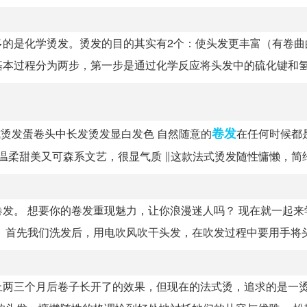
多的是化学烫发。烫发的目的其实有2个：使头发更丰富（有卷曲
本过程分为两步，第一步是通过化学反应将头发中的硫化键和氢键
卷发
式烫发蛋卷头中长发烫发显白发色 自然随意的
在任何时候都
柔甜美又可森系文艺，很显气质 ∥这款法式烫发随性慵懒，简约.
发。 想要你的卷发重现魅力，让你浪漫迷人吗？ 现在就一起来
首先我们洗发后，用电吹风吹干头发，在吹发过程中要用手将头.
上两三个月后卷子长开了的效果，但现在的法式烫，追求的是一