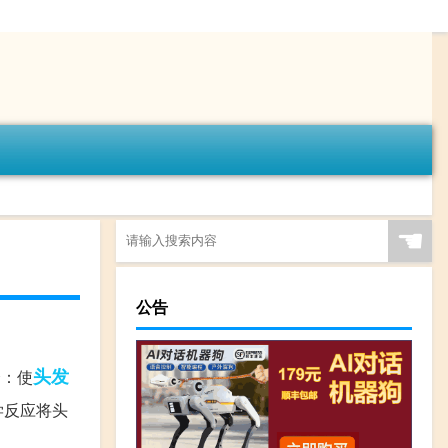
☚
公告
头发
个：使
学反应将头