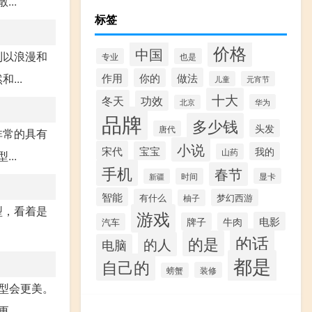
..
标签
价格
中国
到以浪漫和
专业
也是
做法
...
作用
你的
儿童
元宵节
十大
冬天
功效
华为
北京
品牌
多少钱
头发
唐代
非常的具有
小说
宋代
宝宝
我的
山药
..
手机
春节
时间
显卡
新疆
智能
有什么
梦幻西游
柚子
型，看着是
游戏
电影
牌子
牛肉
汽车
的话
的是
的人
电脑
都是
自己的
装修
螃蟹
型会更美。
..