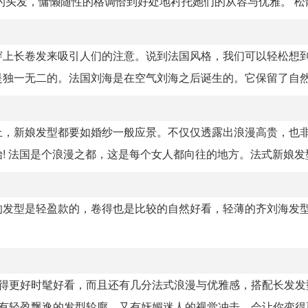
头发，慵懒随性的格调恰到好处地衬托她们的从容与优雅。 松散.
穿上长卷发来吸引人们的注意。说到法国风格，我们可以轻松想
独一无二的。法国刘海是在空气刘海之后诞生的。它保留了自然和
上，新娘发型都要如婚纱一般应景。不仅仅透露出浪漫高贵，也
 法国是个浪漫之都，这是每个女人都向往的地方。法式新娘发型.
的发型是轻盈款的，卷得也是比较的自然好看，轻薄的齐刘海发
变得更好时髦好看，而且还有几分法式浪漫与优雅感，搭配长发发
轻盈飘逸的发型轮廓，又有妩媚迷人的视觉冲击，会让你变得更.