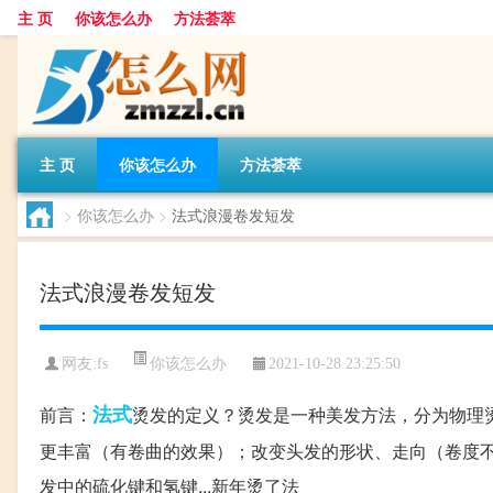
主 页
你该怎么办
方法荟萃
主 页
你该怎么办
方法荟萃
>
你该怎么办
>
法式浪漫卷发短发
法式浪漫卷发短发
你该怎么办
网友:
fs
2021-10-28 23:25:50
法式
前言：
烫发的定义？烫发是一种美发方法，分为物理
更丰富（有卷曲的效果）；改变头发的形状、走向（卷度
发中的硫化键和氢键...新年烫了法