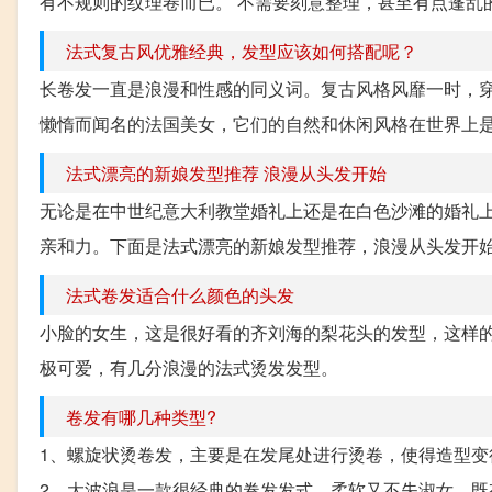
有不规则的纹理卷而已。 不需要刻意整理，甚至有点蓬乱的
法式复古风优雅经典，发型应该如何搭配呢？
长卷发一直是浪漫和性感的同义词。复古风格风靡一时，
懒惰而闻名的法国美女，它们的自然和休闲风格在世界上是
法式漂亮的新娘发型推荐 浪漫从头发开始
无论是在中世纪意大利教堂婚礼上还是在白色沙滩的婚礼
亲和力。下面是法式漂亮的新娘发型推荐，浪漫从头发开始!
法式卷发适合什么颜色的头发
小脸的女生，这是很好看的齐刘海的梨花头的发型，这样
极可爱，有几分浪漫的法式烫发发型。
卷发有哪几种类型?
1、螺旋状烫卷发，主要是在发尾处进行烫卷，使得造型
2、大波浪是一款很经典的卷发发式，柔软又不失淑女，既有