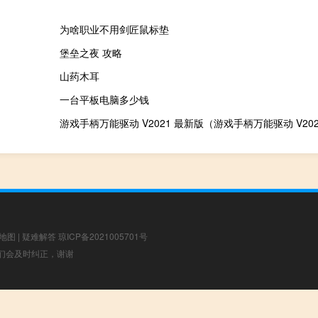
为啥职业不用剑匠鼠标垫
堡垒之夜 攻略
山药木耳
一台平板电脑多少钱
地图
|
疑难解答
琼ICP备2021005701号
，我们会及时纠正，谢谢