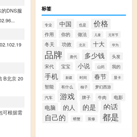
标签
的DNS服
.96...
价格
中国
专业
也是
做法
作用
你的
儿童
元宵节
十大
冬天
功效
102.19
华为
北京
品牌
多少钱
头发
唐代
小说
宋代
宝宝
我的
山药
手机
春节
时间
显卡
电信 B北京 20
新疆
智能
有什么
梦幻西游
柚子
游戏
电影
牌子
牛肉
汽车
的话
的是
的人
电脑
包可根据需
都是
自己的
装修
螃蟹