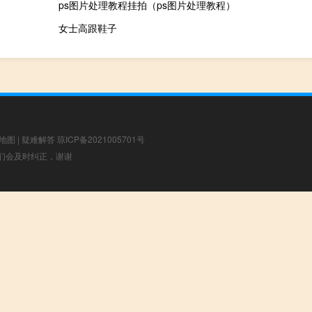
ps图片处理教程挂拍（ps图片处理教程）
女士高跟鞋子
地图
|
疑难解答
琼ICP备2021005701号
，我们会及时纠正，谢谢