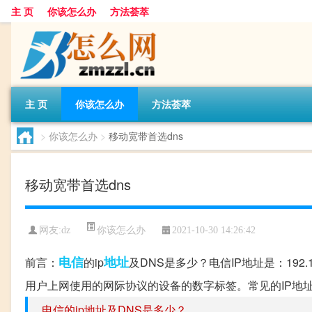
主 页
你该怎么办
方法荟萃
主 页
你该怎么办
方法荟萃
>
你该怎么办
>
移动宽带首选dns
移动宽带首选dns
你该怎么办
网友:
dz
2021-10-30 14:26:42
电信
地址
前言：
的ip
及DNS是多少？电信IP地址是：192.1
用户上网使用的网际协议的设备的数字标签。常见的IP地址分
电信的ip地址及DNS是多少？