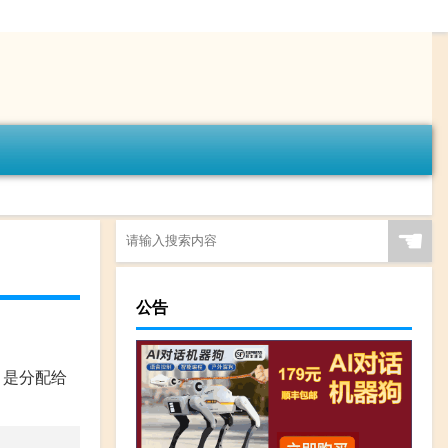
☚
公告
址，是分配给