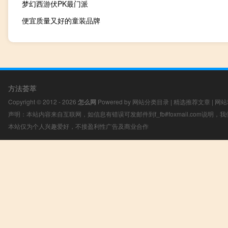
梦幻西游伏PK最门派
便宜质量又好的童装品牌
方法荟萃
Copyright © 2012 - 2026
怎么网
Powered by
网站分类目录
|
精选推荐文章
|
网站
声明：本站内容来自互联网，如信息有错误可发邮件到f_fb#foxmail.com说明
本站仅为个人兴趣爱好，不接盈利性广告及商业合作