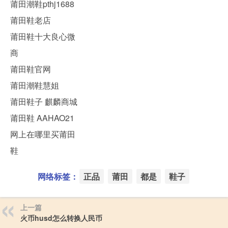
莆田潮鞋pthj1688
莆田鞋老店
莆田鞋十大良心微
商
莆田鞋官网
莆田潮鞋慧姐
莆田鞋子 麒麟商城
莆田鞋 AAHAO21
网上在哪里买莆田
鞋
网络标签：
正品
莆田
都是
鞋子
上一篇
火币husd怎么转换人民币