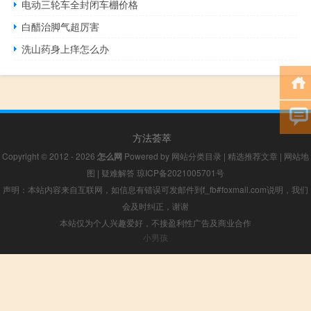
电动三轮车全封闭车棚价格
白醋治脚气超厉害
洗山药身上痒怎么办
方法荟萃
Copyright © 2012 - 2026
怎么网
Powered by
网站分类目录
|
精选推荐文章
|
网站地
图
|
疑难解答
琼ICP备2021005701号
声明：本站内容来自互联网，如信息有错误可发邮件到f_fb#foxmail.com说明，我们
会及时纠正，谢谢
本站仅为个人兴趣爱好，不接盈利性广告及商业合作
小男孩