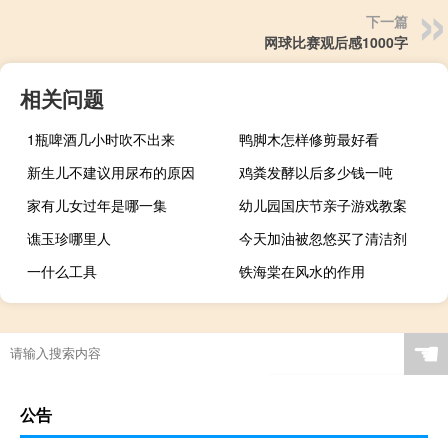
下一篇
网球比赛观后感1000字
相关问题
1瓶啤酒几小时吹不出来
鸭脚木怎样修剪最好看
新生儿不建议用尿布的原因
鸡粪发酵以后多少钱一吨
家有儿女过年是哪一集
幼儿园国庆节亲子游戏教案
谯玉珍哪里人
今天加油被忽悠买了清洁剂
一什么工具
铁海棠在风水的作用
☚
公告