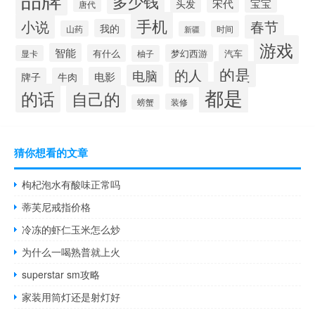
多少钱
宋代
宝宝
头发
唐代
手机
小说
春节
我的
山药
时间
新疆
游戏
智能
有什么
梦幻西游
汽车
显卡
柚子
的是
的人
电脑
电影
牌子
牛肉
都是
的话
自己的
装修
螃蟹
猜你想看的文章
枸杞泡水有酸味正常吗
蒂芙尼戒指价格
冷冻的虾仁玉米怎么炒
为什么一喝熟普就上火
superstar sm攻略
家装用筒灯还是射灯好