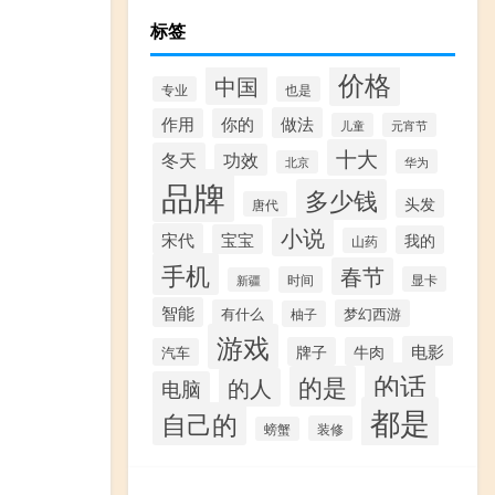
标签
价格
中国
专业
也是
做法
作用
你的
儿童
元宵节
十大
冬天
功效
华为
北京
品牌
多少钱
头发
唐代
小说
宋代
宝宝
我的
山药
手机
春节
时间
显卡
新疆
智能
有什么
梦幻西游
柚子
游戏
电影
牌子
牛肉
汽车
的话
的是
的人
电脑
都是
自己的
装修
螃蟹