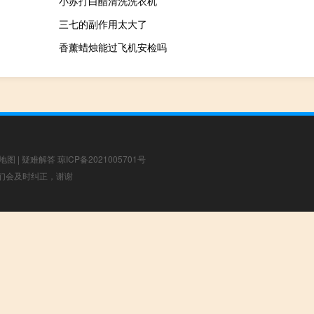
小苏打白醋清洗洗衣机
三七的副作用太大了
香薰蜡烛能过飞机安检吗
地图
|
疑难解答
琼ICP备2021005701号
，我们会及时纠正，谢谢