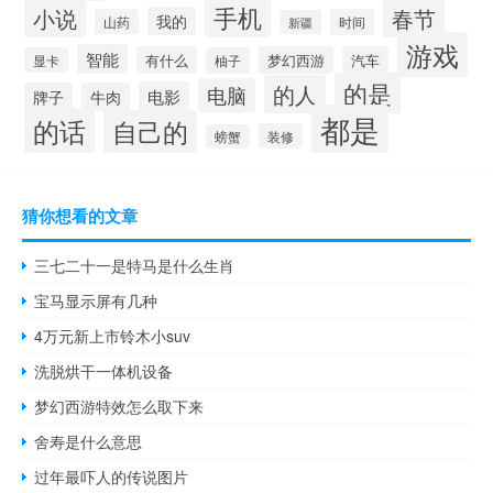
手机
小说
春节
我的
山药
时间
新疆
游戏
智能
有什么
梦幻西游
汽车
显卡
柚子
的是
的人
电脑
电影
牌子
牛肉
都是
的话
自己的
装修
螃蟹
猜你想看的文章
三七二十一是特马是什么生肖
宝马显示屏有几种
4万元新上市铃木小suv
洗脱烘干一体机设备
梦幻西游特效怎么取下来
舍寿是什么意思
过年最吓人的传说图片