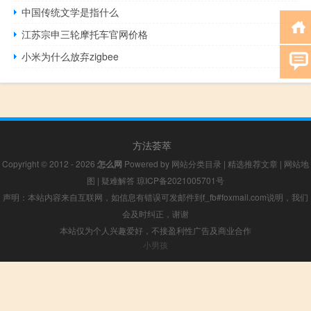
中国传统文学是指什么
江苏宗申三轮摩托车官网价格
小米为什么放弃zigbee
方法荟萃
Copyright © 2012 - 2026
怎么网
Powered by
网站分类目录
|
精选推荐文章
|
网站地
图
|
疑难解答
琼ICP备2021005701号
声明：本站内容来自互联网，如信息有错误可发邮件到f_fb#foxmail.com说明，我们
会及时纠正，谢谢
本站仅为个人兴趣爱好，不接盈利性广告及商业合作
小男孩