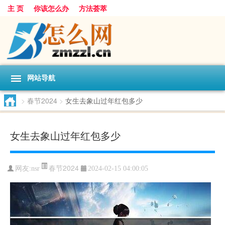
主 页
你该怎么办
方法荟萃
网站导航
>
春节2024
>
女生去象山过年红包多少
女生去象山过年红包多少
春节2024
网友:
nsr
2024-02-15 04:00:05