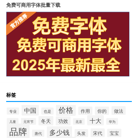
免费可商用字体批量下载
标签
价格
中国
做法
作用
你的
专业
也是
十大
冬天
功效
儿童
元宵节
华为
北京
品牌
多少钱
宋代
宝宝
头发
唐代