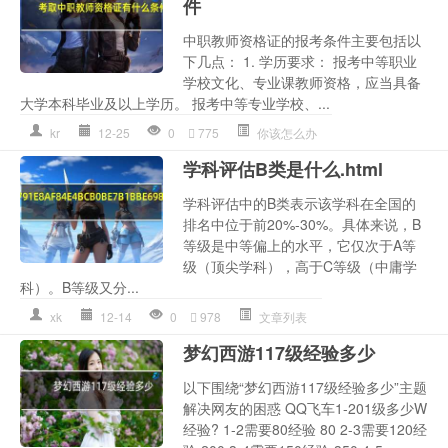
件
中职教师资格证的报考条件主要包括以
下几点： 1. 学历要求： 报考中等职业
学校文化、专业课教师资格，应当具备
大学本科毕业及以上学历。 报考中等专业学校、...
kr
12-25
0
775
你该怎么办
学科评估B类是什么.html
学科评估中的B类表示该学科在全国的
排名中位于前20%-30%。具体来说，B
等级是中等偏上的水平，它仅次于A等
级（顶尖学科），高于C等级（中庸学
科）。B等级又分...
xk
12-14
0
978
文章列表
梦幻西游117级经验多少
以下围绕“梦幻西游117级经验多少”主题
解决网友的困惑 QQ飞车1-201级多少W
经验? 1-2需要80经验 80 2-3需要120经