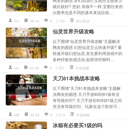
网友的困惑 梦幻西游打宝图挖宝图多少
级比较好? 您好,等级不一样,宝图任务的
出图率也是不同的基本来说目前...
lhx
06-14
0
733
梦幻西游
仙灵世界升级攻略
以下围绕“仙灵世界升级攻略”主题解决
网友的困惑 幻想仙灵怎么快速升级? 要
快速升级幻想仙灵,首先要利用游戏中的
各种经验加成活动,如双倍经验时...
xls
04-28
0
437
手游攻略
天刀81本挑战本攻略
以下围绕“天刀81本挑战本攻略”主题解
决网友的困惑 天刀手游80到81级有没
有等级封印? 天刀手游在80到81级之间
并没有等级封印。玩家在这个阶段可...
td8
04-25
0
413
手游攻略
冰箱有必要买1级的吗