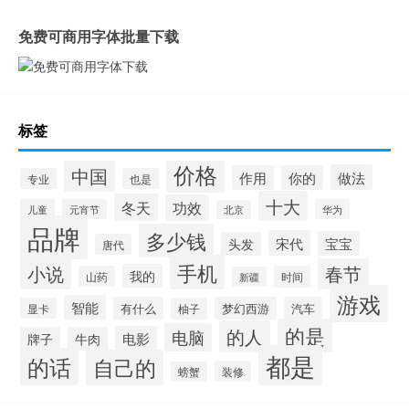
免费可商用字体批量下载
标签
价格
中国
做法
作用
你的
专业
也是
十大
冬天
功效
儿童
元宵节
华为
北京
品牌
多少钱
宋代
宝宝
头发
唐代
手机
小说
春节
我的
山药
时间
新疆
游戏
智能
有什么
梦幻西游
汽车
显卡
柚子
的是
的人
电脑
电影
牌子
牛肉
都是
的话
自己的
装修
螃蟹