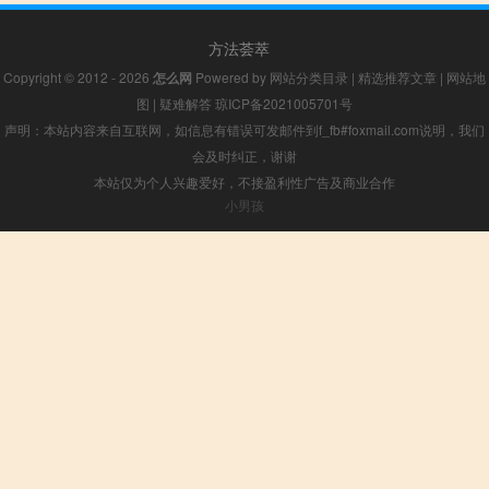
方法荟萃
Copyright © 2012 - 2026
怎么网
Powered by
网站分类目录
|
精选推荐文章
|
网站地
图
|
疑难解答
琼ICP备2021005701号
声明：本站内容来自互联网，如信息有错误可发邮件到f_fb#foxmail.com说明，我们
会及时纠正，谢谢
本站仅为个人兴趣爱好，不接盈利性广告及商业合作
小男孩