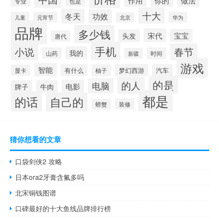
做法
作用
你的
专业
也是
十大
冬天
功效
儿童
元宵节
华为
北京
品牌
多少钱
宋代
宝宝
头发
唐代
手机
小说
春节
我的
山药
时间
新疆
游戏
智能
有什么
梦幻西游
汽车
显卡
柚子
的是
的人
电脑
电影
牌子
牛肉
都是
的话
自己的
装修
螃蟹
猜你想看的文章
口袋剑侠2 攻略
日本ora2牙膏含氟多吗
北宋铜钱图谱
口碑最好的十大鱼线品牌排行榜