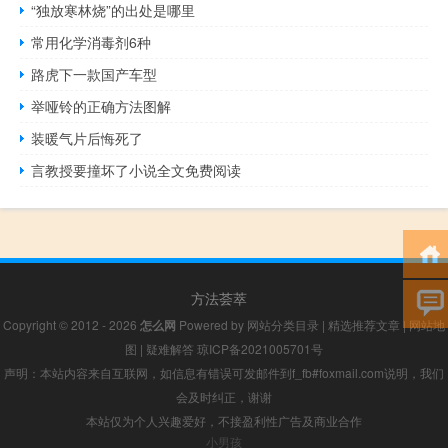
“独放寒林烧”的出处是哪里
常用化学消毒剂6种
路虎下一款国产车型
举哑铃的正确方法图解
装暖气片后悔死了
言教授要撞坏了小说全文免费阅读
方法荟萃
Copyright © 2012 - 2026
怎么网
Powered by
网站分类目录
|
精选推荐文章
|
网站地
图
|
疑难解答
琼ICP备2021005701号
声明：本站内容来自互联网，如信息有错误可发邮件到f_fb#foxmail.com说明，我们
会及时纠正，谢谢
本站仅为个人兴趣爱好，不接盈利性广告及商业合作
小男孩