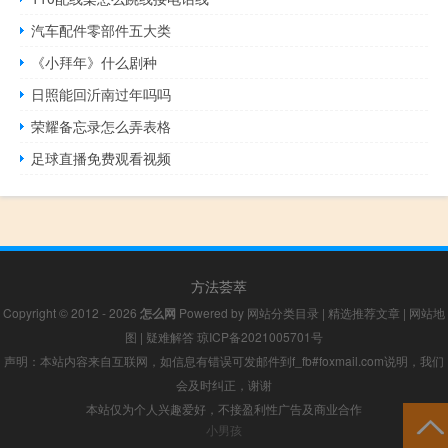
汽车配件零部件五大类
《小拜年》什么剧种
日照能回沂南过年吗吗
荣耀备忘录怎么弄表格
足球直播免费观看视频
方法荟萃
Copyright © 2012 - 2026
怎么网
Powered by
网站分类目录
|
精选推荐文章
|
网站地
图
|
疑难解答
琼ICP备2021005701号
声明：本站内容来自互联网，如信息有错误可发邮件到f_fb#foxmail.com说明，我们
会及时纠正，谢谢
本站仅为个人兴趣爱好，不接盈利性广告及商业合作
小男孩