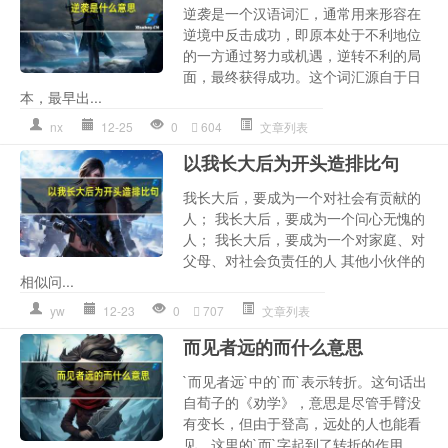
逆袭是一个汉语词汇，通常用来形容在
逆境中反击成功，即原本处于不利地位
的一方通过努力或机遇，逆转不利的局
面，最终获得成功。这个词汇源自于日
本，最早出...
nx
12-25
0
604
文章列表
以我长大后为开头造排比句
我长大后，要成为一个对社会有贡献的
人； 我长大后，要成为一个问心无愧的
人； 我长大后，要成为一个对家庭、对
父母、对社会负责任的人 其他小伙伴的
相似问...
yw
12-23
0
707
文章列表
而见者远的而什么意思
`而见者远`中的`而`表示转折。这句话出
自荀子的《劝学》，意思是尽管手臂没
有变长，但由于登高，远处的人也能看
见。这里的`而`字起到了转折的作用，