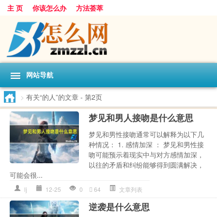
主 页
你该怎么办
方法荟萃
网站导航
>
有关“的人”的文章
- 第2页
梦见和男人接吻是什么意思
梦见和男性接吻通常可以解释为以下几
种情况： 1. 感情加深 ： 梦见和男性接
吻可能预示着现实中与对方感情加深，
以往的矛盾和纠纷能够得到圆满解决，
可能会很...
lj
12-25
0
64
文章列表
逆袭是什么意思