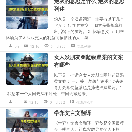
炮灰的意思是什么 炮灰的意思
列述
炮灰是一个汉语词汇，主要有以下几个
含义： 1. 字面意义 ：原意是指炮弹打
出后留下的灰烬。 2. 比喻意义 ： 用来
比喻为了团队或更大的利益而被牺牲的人，类...
ph
12-16
0
857
文章列表
女人发朋友圈超级温柔的文案
有哪些
以下是一些适合女人发朋友圈的超级温
柔文案： 一、关于梦想与追求 “要去追
寻月亮即使坠落也是掉进浩瀚星河。”
“我想带一个人回云深不知处，带回去藏起来。...
nr
12-10
0
752
你该怎么办
学弈文言文翻译
《学弈》文言文翻译：弈秋是全国最擅
长下棋的人。让弈秋教导两个人下棋，