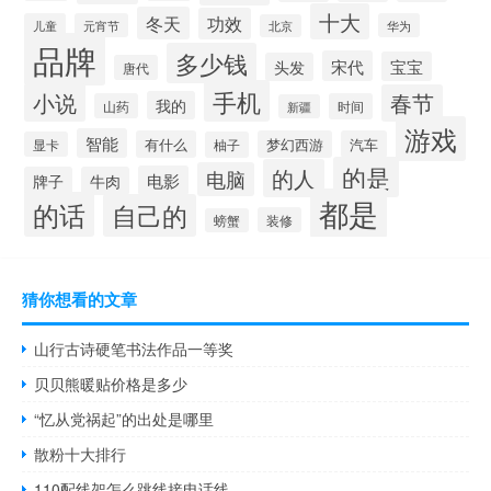
十大
冬天
功效
儿童
元宵节
华为
北京
品牌
多少钱
宋代
宝宝
头发
唐代
手机
小说
春节
我的
山药
时间
新疆
游戏
智能
有什么
梦幻西游
汽车
显卡
柚子
的是
的人
电脑
电影
牌子
牛肉
都是
的话
自己的
装修
螃蟹
猜你想看的文章
山行古诗硬笔书法作品一等奖
贝贝熊暖贴价格是多少
“忆从党祸起”的出处是哪里
散粉十大排行
110配线架怎么跳线接电话线