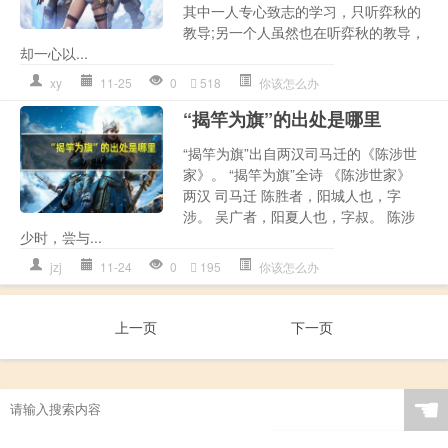
其中一人专心致志的学习，只听弈秋的
教导;另一个人虽然也在听弈秋的教导，
却一心以...
xy
11-25
0
518
你该怎么办
“揭竿为旗”的出处是哪里
“揭竿为旗”出自两汉司马迁的《陈涉世
家》。 “揭竿为旗”全诗 《陈涉世家》
两汉 司马迁 陈胜者，阳城人也，字
涉。 吴广者，阳夏人也，字叔。 陈涉
少时，尝与...
jzj
11-24
0
195
你该怎么办
上一页
下一页
☚