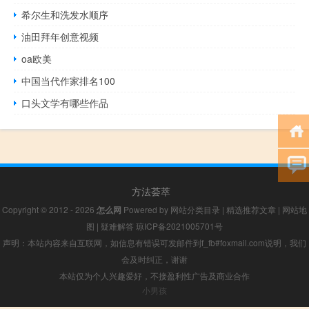
希尔生和洗发水顺序
油田拜年创意视频
oa欧美
中国当代作家排名100
口头文学有哪些作品
方法荟萃
Copyright © 2012 - 2026
怎么网
Powered by
网站分类目录
|
精选推荐文章
|
网站地
图
|
疑难解答
琼ICP备2021005701号
声明：本站内容来自互联网，如信息有错误可发邮件到f_fb#foxmail.com说明，我们
会及时纠正，谢谢
本站仅为个人兴趣爱好，不接盈利性广告及商业合作
小男孩