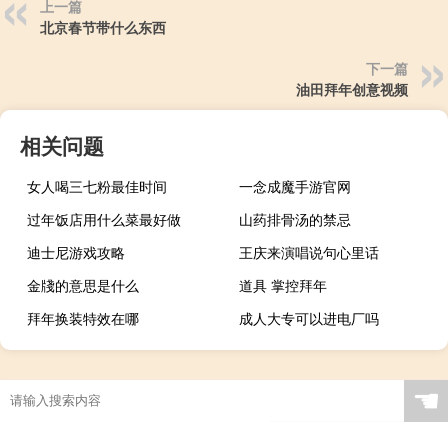
上一篇
北京春节带什么东西
下一篇
油田拜年创意视频
相关问题
女人喝三七粉最佳时间
一念成魔手游官网
过年饭店用什么菜最好做
山药排骨汤的禁忌
迪士尼游戏攻略
王庆来演唱说句心里话
金牋的意思是什么
道具 掌控拜年
拜年换装特效在哪
成人大专可以进电厂吗
☚