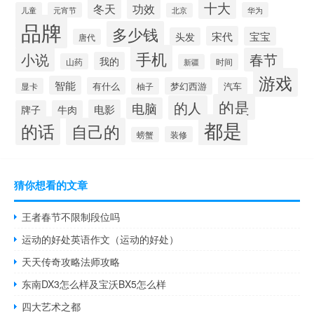
十大
冬天
功效
儿童
元宵节
华为
北京
品牌
多少钱
宋代
宝宝
头发
唐代
手机
小说
春节
我的
山药
时间
新疆
游戏
智能
有什么
梦幻西游
汽车
显卡
柚子
的是
的人
电脑
电影
牌子
牛肉
都是
的话
自己的
装修
螃蟹
猜你想看的文章
王者春节不限制段位吗
运动的好处英语作文（运动的好处）
天天传奇攻略法师攻略
东南DX3怎么样及宝沃BX5怎么样
四大艺术之都