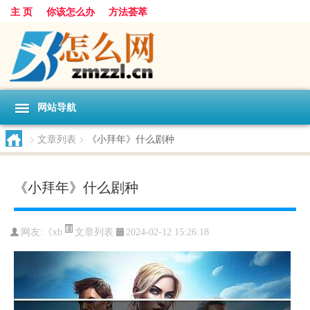
主 页
你该怎么办
方法荟萃
网站导航
>
文章列表
>
《小拜年》什么剧种
《小拜年》什么剧种
文章列表
网友:
《xb
2024-02-12 15:26:18