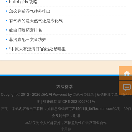
bullet girls 攻略
怎么判断湿气往外排出
有气表的是天然气还是液化气
蚊虫叮咬药膏排名
菲洛嘉配三文鱼功效
“中原未有澄清日”的出处是哪里
方法荟萃
Copyright © 2012 - 2026
怎么网
Powered by
网站分类目录
|
精选推荐文章
|
网站地
图
|
疑难解答
琼ICP备2021005701号
声明：本站内容来自互联网，如信息有错误可发邮件到f_fb#foxmail.com说明，我们
会及时纠正，谢谢
本站仅为个人兴趣爱好，不接盈利性广告及商业合作
小男孩