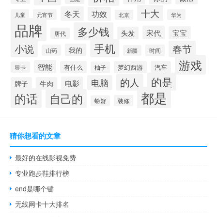
十大
冬天
功效
儿童
元宵节
华为
北京
品牌
多少钱
宋代
宝宝
头发
唐代
手机
小说
春节
我的
山药
时间
新疆
游戏
智能
有什么
梦幻西游
汽车
显卡
柚子
的是
的人
电脑
电影
牌子
牛肉
都是
的话
自己的
装修
螃蟹
猜你想看的文章
最好的在线影视免费
专业跑步鞋排行榜
end是哪个键
无线网卡十大排名