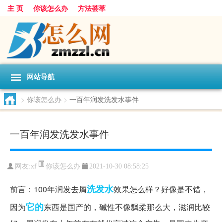
主 页
你该怎么办
方法荟萃
网站导航
>
你该怎么办
>
一百年润发洗发水事件
一百年润发洗发水事件
你该怎么办
网友:
xf
2021-10-30 08:58:25
洗发水
前言：100年润发去屑
效果怎么样？好像是不错，
它的
因为
东西是国产的，碱性不像飘柔那么大，滋润比较