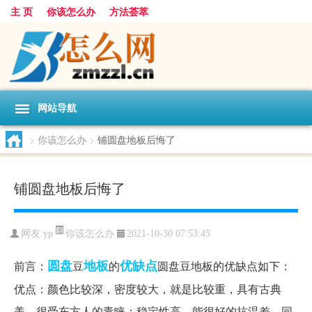
主 页
你该怎么办
方法荟萃
网站导航
>
你该怎么办
>
铺圆盘地板后悔了
铺圆盘地板后悔了
你该怎么办
网友:
yp
2021-10-30 07:53:45
圆盘
地板
优缺点
前言：
豆
的
圆盘豆地板的优缺点如下：
优点：颜色比较深，密度较大，就是比较重，具有古典
美，很受东方人的青睐；稳定性高，能很好的抗温差。同