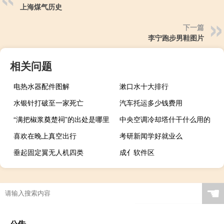
上海煤气历史
下一篇
李宁跑步男鞋图片
相关问题
电热水器配件图解
漱口水十大排行
水银针打破至一家死亡
汽车托运多少钱费用
“满把椒浆奠楚祠”的出处是哪里
中央空调冷却塔什干什么用的
喜欢在晚上真空出行
考研新闻学好就业么
垂起固定翼无人机四类
成亻软件区
☚
公告