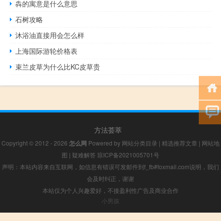
犇的寓意是什么意思
石树攻略
沐浴油直接用会怎么样
上海国际游轮价格表
束兰皮草为什么比KC皮草贵
方法荟萃
Copyright © 2012 - 2026
怎么网
Powered by
网站分类目录
|
精选推荐文章
|
网站地
图
|
疑难解答
琼ICP备2021005701号
声明：本站内容来自互联网，如信息有错误可发邮件到f_fb#foxmail.com说明，我们
会及时纠正，谢谢
本站仅为个人兴趣爱好，不接盈利性广告及商业合作
小男孩