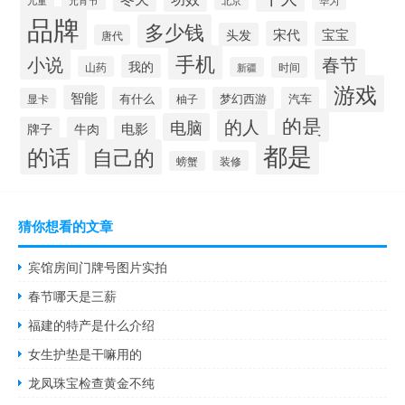
儿童
元宵节
华为
北京
品牌
多少钱
宋代
宝宝
头发
唐代
手机
小说
春节
我的
山药
时间
新疆
游戏
智能
有什么
梦幻西游
汽车
显卡
柚子
的是
的人
电脑
电影
牌子
牛肉
都是
的话
自己的
装修
螃蟹
猜你想看的文章
宾馆房间门牌号图片实拍
春节哪天是三薪
福建的特产是什么介绍
女生护垫是干嘛用的
龙凤珠宝检查黄金不纯