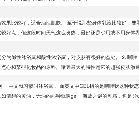
效果比较好，适合油性肌肤。 至于说那些身体乳液比较好，要
比较好点，但这段时间天气这么炎热，最好还是少用或不用身体
同分为碱性沐浴露和酸性沐浴露，对皮肤有很好的益处。 2. 啫喱
点心和某些化妆品的原料。啫喱最大的特性是它的超强皮肤渗透.
， 中文就习惯叫沐浴露， 而英文中GEL指的是啫喱状这种状态
如倩碧的黄油，无油的那种就叫gel，海蓝之谜的乳霜，也是分c..