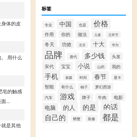
标签
价格
中国
让身体的皮
专业
也是
做法
作用
你的
儿童
元宵节
十大
冬天
功效
华为
北京
品牌
多少钱
头发
。 用什么
唐代
小说
宋代
宝宝
我的
山药
手机
春节
时间
显卡
新疆
智能
有什么
梦幻西游
柚子
肥皂的触感
游戏
电影
牌子
牛肉
汽车
...
的话
的是
的人
电脑
都是
自己的
装修
螃蟹
个就是其他