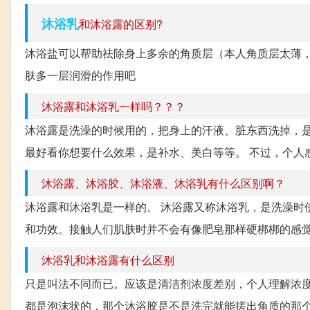
沐浴乳
和沐浴露的区别?
沐浴盐可以帮助祛除身上多余的角质层（本人角质层太薄
肤多一层润滑的作用吧
沐浴露和沐浴乳一样吗？？？
沐浴露是洗澡的时候用的，把身上的汗液、脏东西洗掉，是
最好看你想要什么效果，是补水、美白等等。 不过，个人
沐浴露、沐浴胶、沐浴液、沐浴乳有什么区别啊？
沐浴露和沐浴乳是一样的。 沐浴露又称沐浴乳，是洗澡时
和功效。接触人们肌肤时并不会有像肥皂那样硬梆梆的感觉
沐浴乳和沐浴露有什么区别
只是叫法不同而已。应该是清洁剂浓度差别，个人理解浓
都是泡沫状的，那个沐浴胶是不是洗完就能搓出角质的那