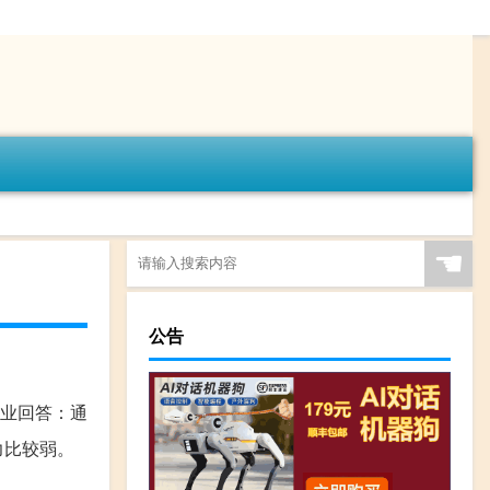
☚
公告
业回答：通
力比较弱。