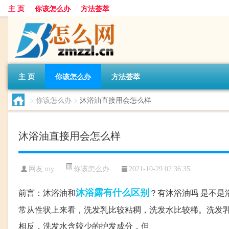
主 页
你该怎么办
方法荟萃
主 页
你该怎么办
方法荟萃
>
你该怎么办
>
沐浴油直接用会怎么样
沐浴油直接用会怎么样
你该怎么办
网友:
my
2021-10-29 02:36:35
沐浴露
有什么区别
前言：沐浴油和
？有沐浴油吗 是不是
常从性状上来看，洗发乳比较粘稠，洗发水比较稀。洗发
相反，洗发水含较少的护发成分，但