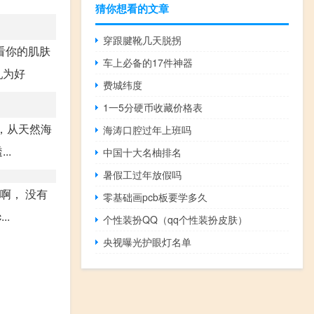
猜你想看的文章
穿跟腱靴几天脱拐
看你的肌肤
车上必备的17件神器
乳为好
费城纬度
1一5分硬币收藏价格表
，从天然海
海涛口腔过年上班吗
..
中国十大名柚排名
暑假工过年放假吗
啊， 没有
零基础画pcb板要学多久
.
个性装扮QQ（qq个性装扮皮肤）
央视曝光护眼灯名单