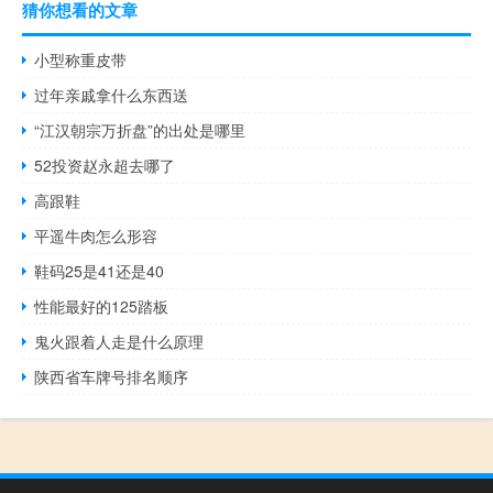
猜你想看的文章
小型称重皮带
过年亲戚拿什么东西送
“江汉朝宗万折盘”的出处是哪里
52投资赵永超去哪了
高跟鞋
平遥牛肉怎么形容
鞋码25是41还是40
性能最好的125踏板
鬼火跟着人走是什么原理
陕西省车牌号排名顺序