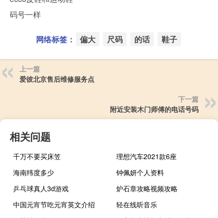
码号一样
网络标签：
偏大
尺码
的话
鞋子
上一篇
爱彼北京售后维修服务点
下一篇
附近安装木门师傅的电话号码
相关问题
千万不要买床笠
理想汽车2021款6座
海南纬度多少
钟佩妍个人资料
乒乓球真人3d游戏
炉石章攻略视频攻略
中国元宵节吃元宵英文介绍
轻在线听音乐