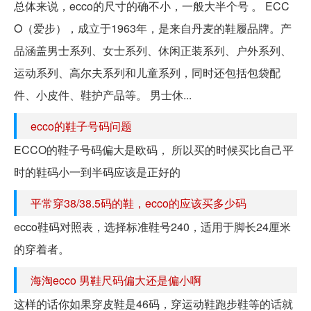
总体来说，ecco的尺寸的确不小，一般大半个号 。 ECC
O（爱步），成立于1963年，是来自丹麦的鞋履品牌。产
品涵盖男士系列、女士系列、休闲正装系列、户外系列、
运动系列、高尔夫系列和儿童系列，同时还包括包袋配
件、小皮件、鞋护产品等。 男士休...
ecco的鞋子号码问题
ECCO的鞋子号码偏大是欧码， 所以买的时候买比自己平
时的鞋码小一到半码应该是正好的
平常穿38/38.5码的鞋，ecco的应该买多少码
ecco鞋码对照表，选择标准鞋号240，适用于脚长24厘米
的穿着者。
海淘ecco 男鞋尺码偏大还是偏小啊
这样的话你如果穿皮鞋是46码，穿运动鞋跑步鞋等的话就