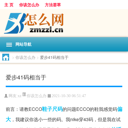
主 页
你该怎么办
方法荟萃
网站导航
>
你该怎么办
>
爱步41码相当于
爱步41码相当于
你该怎么办
网友:
xz
2021-10-30 06:51:47
鞋子
尺码
偏
前言：请教ECCO
的问题ECCO的鞋我感觉码
大
，我建议你选小一些的码。我nike穿43码，但是我在试