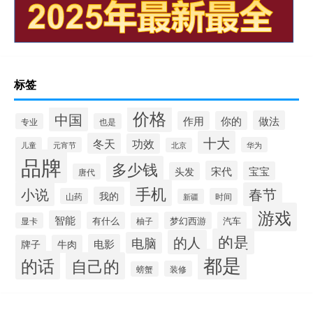
标签
价格
中国
做法
作用
你的
专业
也是
十大
冬天
功效
儿童
元宵节
华为
北京
品牌
多少钱
宋代
宝宝
头发
唐代
手机
小说
春节
我的
山药
时间
新疆
游戏
智能
有什么
梦幻西游
汽车
显卡
柚子
的是
的人
电脑
电影
牌子
牛肉
都是
的话
自己的
装修
螃蟹