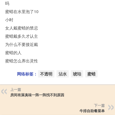
吗
蜜蜡在水里泡了10
小时
女人戴蜜蜡的禁忌
蜜蜡戴多久才认主
为什么不要接近戴
蜜蜡的人
蜜蜡怎么养出灵性
网络标签：
不透明
沾水
琥珀
蜜蜡
上一篇
房间有屎臭味一阵一阵找不到原因
下一篇
牛排自助餐菜单