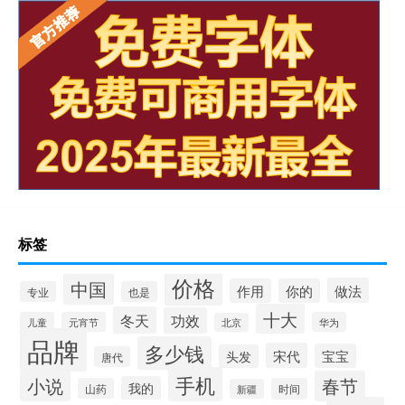
标签
价格
中国
做法
作用
你的
专业
也是
十大
冬天
功效
儿童
元宵节
华为
北京
品牌
多少钱
宋代
宝宝
头发
唐代
手机
小说
春节
我的
山药
时间
新疆