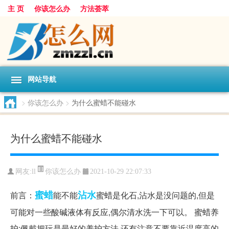
主 页
你该怎么办
方法荟萃
网站导航
>
你该怎么办
>
为什么蜜蜡不能碰水
为什么蜜蜡不能碰水
你该怎么办
网友:
ll
2021-10-29 22:07:33
蜜蜡
沾水
前言：
能不能
蜜蜡是化石,沾水是没问题的,但是
可能对一些酸碱液体有反应,偶尔清水洗一下可以。 蜜蜡养
护:佩戴把玩是最好的养护方法,还有注意不要靠近温度高的