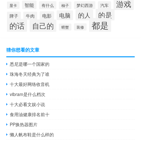
游戏
智能
有什么
梦幻西游
汽车
显卡
柚子
的是
的人
电脑
电影
牌子
牛肉
都是
的话
自己的
装修
螃蟹
猜你想看的文章
悉尼是哪一个国家的
珠海冬天经典为了谁
十大最好网络收音机
vibram是什么档次
十大必看文娱小说
食用油健康排名前十
PP换热器图片
懒人帆布鞋是什么样的