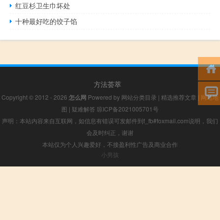
红豆杉卫生巾坏处
十种最好吃的饺子馅
方法荟萃
Copyright © 2012 - 2026
怎么网
Powered by
网站分类目录
|
精选推荐文章
|
网站地
图
|
疑难解答
琼ICP备2021005701号
声明：本站内容来自互联网，如信息有错误可发邮件到f_fb#foxmail.com说明，我们
会及时纠正，谢谢
本站仅为个人兴趣爱好，不接盈利性广告及商业合作
小男孩