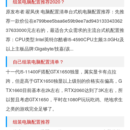
组装电脑配置推荐2020？
原发布者:翟凤侠 电脑配置清单台式机电脑配置推荐：先推
荐一款价位在e799bee5baa6e59b9ee7ad943133343362
37633000元左右的，最适合大众需求的主流台式机配置推
荐：CPU类型:Intel英特尔酷睿i5-4590CPU主频:3.0GHz及
以上主板品牌:Gigabyte/技嘉(该...
自己组装电脑配置清单？
十一代i5-11400F搭配GTX1650独显，属实显卡有点拉
跨，但是高于GTX1650独显以上级别的价格实在偏高，G
TX1660目前基本在2k左右，RTX2060达到了3K左右，所
以暂且考虑GTX1650，平时在1080P玩玩吃鸡、绝地求生
之类的游戏完全足够了。
组装电脑配置推荐