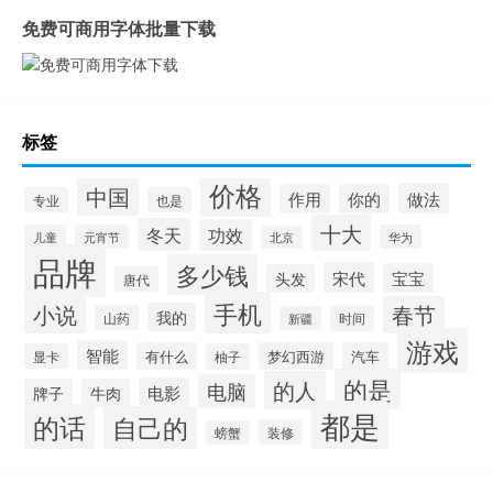
免费可商用字体批量下载
标签
价格
中国
做法
作用
你的
专业
也是
十大
冬天
功效
儿童
元宵节
华为
北京
品牌
多少钱
宋代
宝宝
头发
唐代
手机
小说
春节
我的
山药
时间
新疆
游戏
智能
有什么
梦幻西游
汽车
显卡
柚子
的是
的人
电脑
电影
牌子
牛肉
都是
的话
自己的
装修
螃蟹