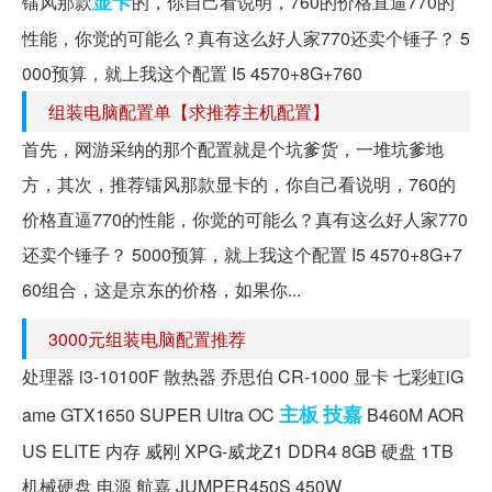
显卡
镭风那款
的，你自己看说明，760的价格直逼770的
性能，你觉的可能么？真有这么好人家770还卖个锤子？ 5
000预算，就上我这个配置 I5 4570+8G+760
组装电脑配置单【求推荐主机配置】
首先，网游采纳的那个配置就是个坑爹货，一堆坑爹地
方，其次，推荐镭风那款显卡的，你自己看说明，760的
价格直逼770的性能，你觉的可能么？真有这么好人家770
还卖个锤子？ 5000预算，就上我这个配置 I5 4570+8G+7
60组合，这是京东的价格，如果你...
3000元组装电脑配置推荐
处理器 i3-10100F 散热器 乔思伯 CR-1000 显卡 七彩虹iG
主板
技嘉
ame GTX1650 SUPER Ultra OC
B460M AOR
US ELITE 内存 威刚 XPG-威龙Z1 DDR4 8GB 硬盘 1TB
机械硬盘 电源 航嘉 JUMPER450S 450W