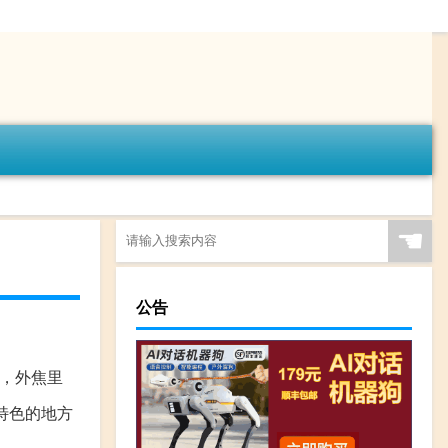
☚
公告
黑，外焦里
特色的地方