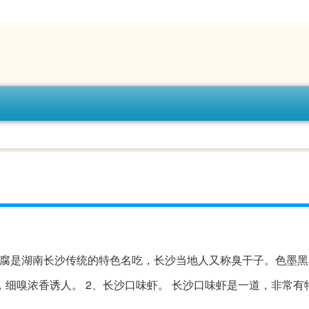
豆腐是湖南长沙传统的特色名吃，长沙当地人又称臭干子。色墨
细嗅浓香诱人。 2、长沙口味虾。 长沙口味虾是一道，非常有