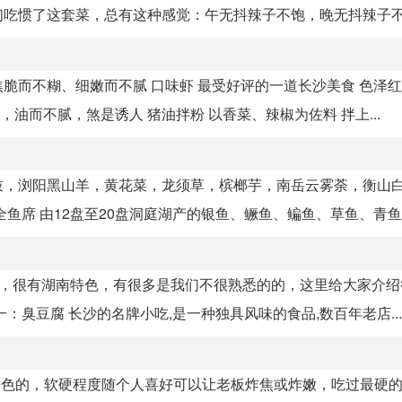
吃惯了这套菜，总有这种感觉：午无抖辣子不饱，晚无抖辣子不安
焦脆而不糊、细嫩而不腻 口味虾 最受好评的一道长沙美食 色泽
油而不腻，煞是诱人 猪油拌粉 以香菜、辣椒为佐料 拌上...
豉，浏阳黑山羊，黄花菜，龙须草，槟榔芋，南岳云雾荼，衡山
席 由12盘至20盘洞庭湖产的银鱼、鳜鱼、鳊鱼、草鱼、青鱼、.
爱，很有湖南特色，有很多是我们不很熟悉的的，这里给大家介绍
臭豆腐 长沙的名牌小吃,是一种独具风味的食品,数百年老店...
黄色的，软硬程度随个人喜好可以让老板炸焦或炸嫩，吃过最硬