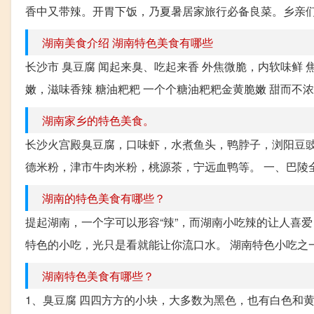
香中又带辣。开胃下饭，乃夏暑居家旅行必备良菜。乡亲们
湖南美食介绍 湖南特色美食有哪些
长沙市 臭豆腐 闻起来臭、吃起来香 外焦微脆，内软味鲜 
嫩，滋味香辣 糖油粑粑 一个个糖油粑粑金黄脆嫩 甜而不浓，
湖南家乡的特色美食。
长沙火宫殿臭豆腐，口味虾，水煮鱼头，鸭脖子，浏阳豆
德米粉，津市牛肉米粉，桃源茶，宁远血鸭等。 一、巴陵全鱼
湖南的特色美食有哪些？
提起湖南，一个字可以形容“辣”，而湖南小吃辣的让人喜
特色的小吃，光只是看就能让你流口水。 湖南特色小吃之一：
湖南特色美食有哪些？
1、臭豆腐 四四方方的小块，大多数为黑色，也有白色和