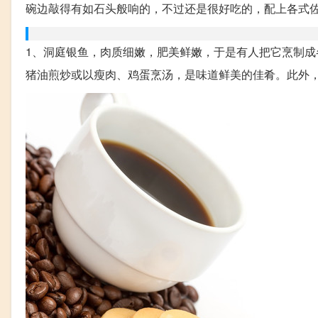
碗边敲得有如石头般响的，不过还是很好吃的，配上各式佐料
1、洞庭银鱼，肉质细嫩，肥美鲜嫩，于是有人把它烹制
猪油煎炒或以瘦肉、鸡蛋烹汤，是味道鲜美的佳肴。此外，晒