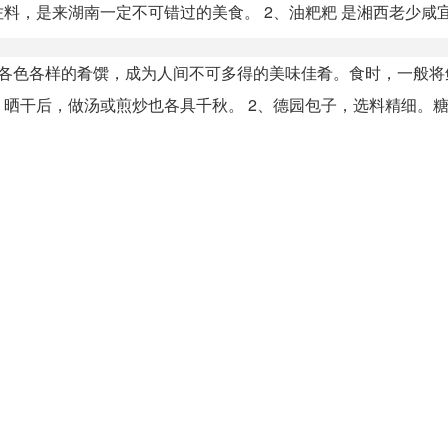
，是来湖南一定不可错过的美食。 2、油粑粑 是湘西老少咸宜的
成各色各样的肴馔，成为人间不可多得的美味佳肴。食时，一般将
干后，做汤或煎炒也各具千秋。 2、德园包子，选料精细。糖陷.