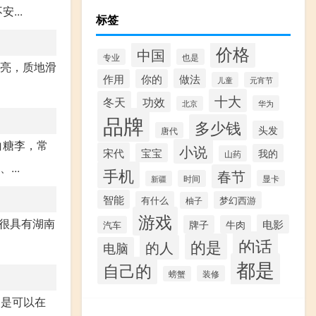
...
标签
价格
中国
专业
也是
红亮，质地滑
做法
作用
你的
儿童
元宵节
十大
冬天
功效
华为
北京
品牌
多少钱
头发
唐代
白糖李，常
小说
宋代
宝宝
我的
山药
..
手机
春节
时间
显卡
新疆
智能
有什么
梦幻西游
柚子
游戏
很具有湖南
电影
牌子
牛肉
汽车
的话
的是
的人
电脑
都是
自己的
装修
螃蟹
的是可以在