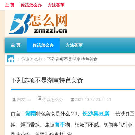
主 页
你该怎么办
方法荟萃
主 页
你该怎么办
方法荟萃
>
你该怎么办
>
下列选项不是湖南特色美食
下列选项不是湖南特色美食
你该怎么办
网友:
hn
2021-10-27 23:53:23
湖南
长沙
臭豆腐
前言：
特色美食是什么？1、
。 长沙臭
而不
嫩，鲜而香辣。焦脆
糊、细嫩而不腻、初闻臭气扑鼻，
风味小吃，主要制作食材...湖