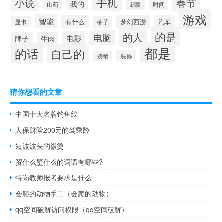
手机
小说
春节
我的
山药
时间
新疆
游戏
智能
有什么
梦幻西游
汽车
显卡
柚子
的是
的人
电脑
电影
牌子
牛肉
都是
的话
自己的
装修
螃蟹
猜你想看的文章
中国十大名牌钓鱼线
人保财险200元的驾乘险
短波波头的微烫
贸什么壁什么的词语有哪些?
特岗教师报考要求是什么
会爬的动物手工（会爬的动物）
qq空间破解访问权限（qq空间破解）