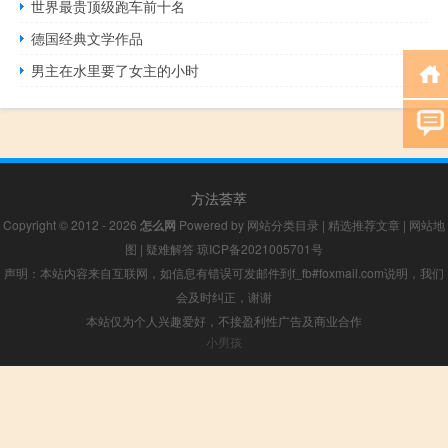
世界最贵顶级跑车前十名
德国经典文学作品
男主在水里要了女主的小时
方法荟萃
Copyright © 2012 - 2026
怎么网
Powered by
网站分类目录
|
精选推荐文章
|
网站地
图
|
疑难解答
琼ICP备2021005701号
声明：本站内容来自互联网，如信息有错误可发邮件到f_fb#foxmail.com说明，我们
会及时纠正，谢谢
本站仅为个人兴趣爱好，不接盈利性广告及商业合作
小男孩