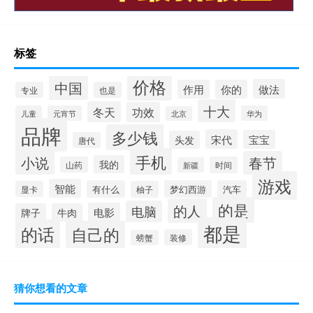
标签
价格
中国
做法
作用
你的
专业
也是
十大
冬天
功效
儿童
元宵节
华为
北京
品牌
多少钱
宋代
宝宝
头发
唐代
手机
小说
春节
我的
山药
时间
新疆
游戏
智能
有什么
梦幻西游
汽车
显卡
柚子
的是
的人
电脑
电影
牌子
牛肉
都是
的话
自己的
装修
螃蟹
猜你想看的文章