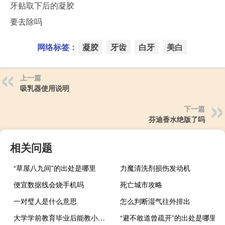
牙贴取下后的凝胶
要去除吗
网络标签：
凝胶
牙齿
白牙
美白
上一篇
吸乳器使用说明
下一篇
芬迪香水绝版了吗
相关问题
“草屋八九间”的出处是哪里
力魔清洗剂损伤发动机
便宜数据线会烧手机吗
死亡城市攻略
一对璧人是什么意思
怎么判断湿气往外排出
大学学前教育毕业后能教小学吗
“避不敢道曾疏开”的出处是哪里