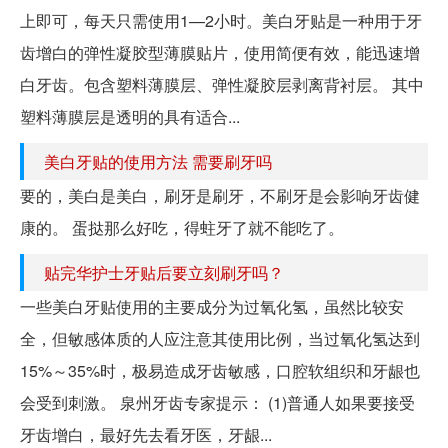
上即可，每天只需使用1—2小时。美白牙贴是一种用于牙
齿增白的弹性凝胶型薄膜贴片，使用简便有效，能迅速增
白牙齿。包含塑料薄膜层、弹性凝胶层剥离背衬层。 其中
塑料薄膜层是透明的具有适合...
美白牙贴的使用方法 需要刷牙吗
要的，美白是美白，刷牙是刷牙，不刷牙是会影响牙齿健
康的。 蛋挞那么好吃，得蛀牙了就不能吃了。
贴完华护士牙贴后要立刻刷牙吗？
一些美白牙贴使用的主要成分为过氧化氢，虽然比较安
全，但敏感体质的人应注意其使用比例，当过氧化氢达到
15%～35%时，极易造成牙齿敏感，口腔软组织和牙龈也
会受到刺激。 泉州牙齿专家提示： (1)普通人如果要接受
牙齿增白，最好先去看牙医，牙龈...