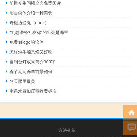
前世今生问镯全文免费阅读
用舌尖体介绍一种美食
丹栀逍遥丸（danz）
“刘翰潘柽社友称”的出处是哪里
免费做logo的软件
怎样炖牛腩又烂又好吃
自制台灯成果简介300字
春节期间养羊前景如何
冬天哪里最美
南昌水费加压费收费标准
方法荟萃