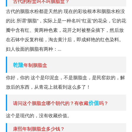
古代的粉盒叫不叫胭脂盒？
古代的胭脂水粉都是天然的 现在的彩妆根本和胭脂水粉没
的比 所谓“胭脂”，实际上是一种名叫“红蓝”的花朵，它的花
瓣中含有红、黄两种色素，花开之时被整朵摘下，然后放
在石钵中反复杵槌，淘去黄汁后，即成鲜艳的红色染料。
妇人妆面的胭脂有两种：...
乾隆
年制胭脂盒
你好，你的 这个是印泥盒，不是胭脂盒，是民窑款的，解
放后的东西，从青花上就看到这么多了！
价值
请问这个胭脂盒哪个朝代的？有收藏
吗？
这个是现代的，没有收藏价值。
康熙年制胭脂盒多少钱？