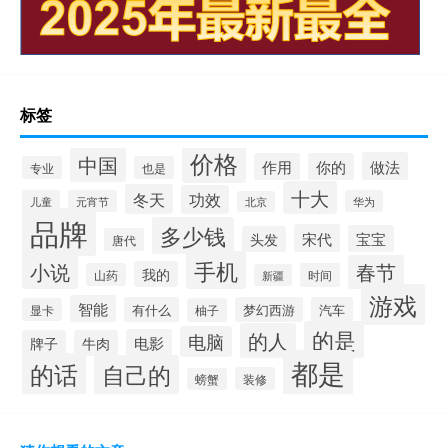
标签
价格
中国
做法
作用
你的
专业
也是
十大
冬天
功效
儿童
元宵节
华为
北京
品牌
多少钱
宋代
宝宝
头发
唐代
手机
小说
春节
我的
山药
时间
新疆
游戏
智能
有什么
梦幻西游
汽车
显卡
柚子
的是
的人
电脑
电影
牌子
牛肉
都是
的话
自己的
装修
螃蟹