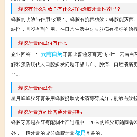
蜂胶有什么功效？有什么好的蜂胶牙膏推荐吗？
蜂胶的功效与作用 收藏 1、蜂胶有抗菌功效：蜂胶能灭
缺陷，且没有副作用。在日常生活中对皮肤病有很好的治疗效
蜂胶牙膏的成份有什么
云南白药
企业回答：1.
牙膏比普通牙膏更“专业“：云南
解和预防现代人口腔多发问题牙龈出血、肿痛、口腔溃疡更
严...
蜂胶牙膏的成分
星月蜂蜂胶牙膏采用蜂胶提取物冰清薄荷成分，能够有效
蜂胶牙膏真的比普通牙膏好吗
蜂胶牙膏是在牙膏配制生产过程中，20％的蜂胶酊随同香料
都是
外，一般牙膏的成分蜂胶牙膏
具备的。