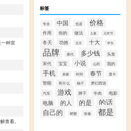
标签
价格
中国
专业
也是
做法
作用
你的
儿童
元宵节
十大
冬天
功效
是一种宣
华为
北京
品牌
多少钱
头发
唐代
小说
宋代
宝宝
我的
山药
手机
春节
时间
显卡
新疆
智能
有什么
梦幻西游
柚子
游戏
电影
牌子
牛肉
汽车
的话
的是
的人
电脑
都是
自己的
装修
螃蟹
网了解查看。