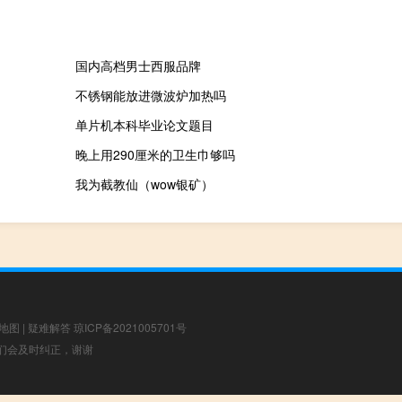
国内高档男士西服品牌
不锈钢能放进微波炉加热吗
单片机本科毕业论文题目
晚上用290厘米的卫生巾够吗
我为截教仙（wow银矿）
地图
|
疑难解答
琼ICP备2021005701号
，我们会及时纠正，谢谢