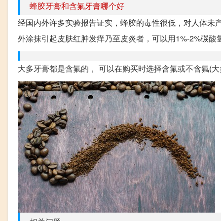
蜂胶牙膏和含氟牙膏哪个好
经国内外许多实验报告证实，蜂胶的毒性很低，对人体未
外涂抹引起皮肤红肿发痒乃至皮炎者，可以用1%-2%碳酸氢
大多牙膏都是含氟的， 可以在购买时选择含氟或不含氟(大