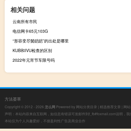
相关问题
云南所有市民
电信网卡65元103G
“形容变尽鬓皑皑”的出处是哪里
KUB和IVU检查的区别
2022年元宵节车限号吗
方法荟萃
Copyright © 2012 - 2026
怎么网
Powered by
网站分类目录
|
精选推荐文章
|
网站
声明：本站内容来自互联网，如信息有错误可发邮件到f_fb#foxmail.com说明
本站仅为个人兴趣爱好，不接盈利性广告及商业合作