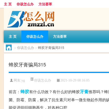
主 页
你该怎么办
方法荟萃
主 页
你该怎么办
方法荟萃
>
你该怎么办
>
蜂胶牙膏骗局315
蜂胶牙膏骗局315
你该怎么办
网友:
yg
2021-10-29 08:16:05
蜂胶
牙膏
前言：
有什么功效？有什么好的蜂胶
推荐吗？蜂
菌、防霉、防腐，解决了抗生素只对单一微生物起作用的缺
能促进组织细胞再生，对各种口腔