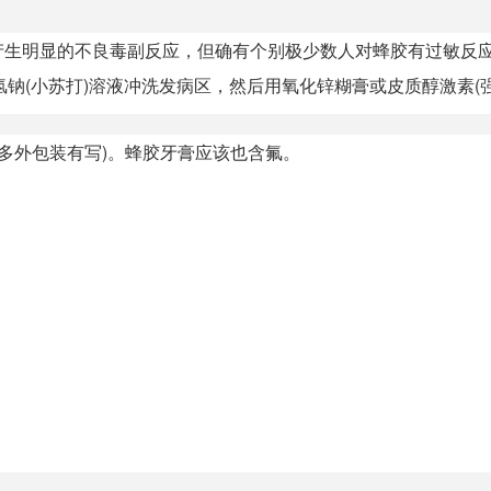
产生明显的不良毒副反应，但确有个别极少数人对蜂胶有过敏反
钠(小苏打)溶液冲洗发病区，然后用氧化锌糊膏或皮质醇激素(强的
多外包装有写)。蜂胶牙膏应该也含氟。