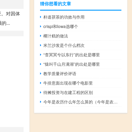
猜你想看的文章
应。对因体
朴道茯茶的功效与作用
...
crispi和lowa选哪个
椰汁糕的做法
米兰沙发是个什么档次
“杳冥冥兮以东行”的出处是哪里
“猿叫千山月满湖”的出处是哪里
教学质量评价评语
牛排意面出现在哪个电影里
待摊投资与在建工程的区别
今年是农历什么年怎么算的（今年是农历什么年）