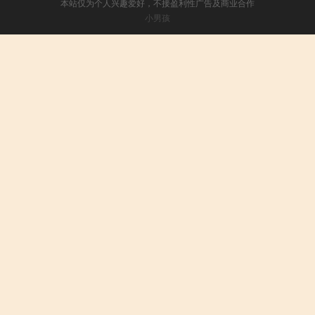
本站仅为个人兴趣爱好，不接盈利性广告及商业合作
小男孩