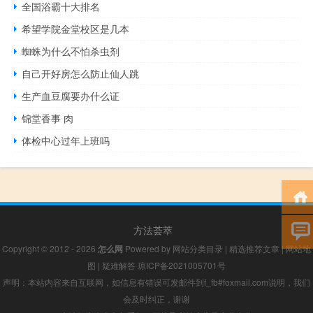
全国浴霸十大排名
希望学院金堂校区是几本
蜘蛛为什么不怕杀虫剂
自己开好房怎么防止仙人跳
生产血豆腐要办什么证
锦堂香事 肉
体检中心过年上班吗
方法荟萃
Copyright © 2012 - 2026
怎么网
Powered by
网站分类目录
|
精选推荐文章
|
网站地
图
|
疑难解答
琼ICP备2021005701号
声明：本站内容来自互联网，如信息有错误可发邮件到f_fb#foxmail.com说明，我们
会及时纠正，谢谢