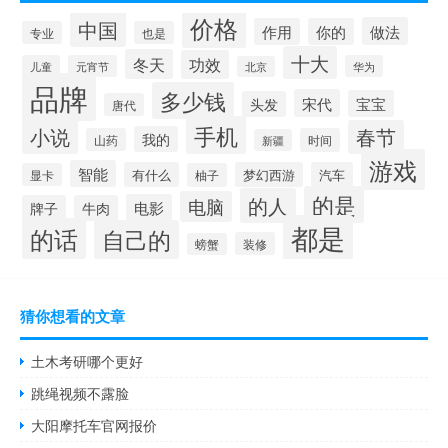
价格
中国
做法
作用
你的
专业
也是
十大
冬天
功效
儿童
元宵节
华为
北京
品牌
多少钱
宋代
宝宝
头发
唐代
手机
小说
春节
我的
山药
时间
新疆
游戏
智能
有什么
梦幻西游
汽车
显卡
柚子
的是
的人
电脑
电影
牌子
牛肉
都是
的话
自己的
装修
螃蟹
猜你想看的文章
土木考研哪个更好
跳绳视频不露脸
大阳摩托车官网报价