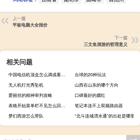
上一篇
平板电脑大全报价
下一篇
三文鱼洄游的哲理意义
相关问题
中国电信机顶盒怎么调成看电视
台球的20种玩法
无人机灯光秀坠机
山西在山东的哪个方向
爱丽丝的精神审判攻略
口碑最好的腮红
表格开始菜单栏不见怎么回事（表格开始菜单栏不见）
笔记本连不上双频路由器
梦幻西游怎么带队
“北斗连城渭水通”的出处是哪里