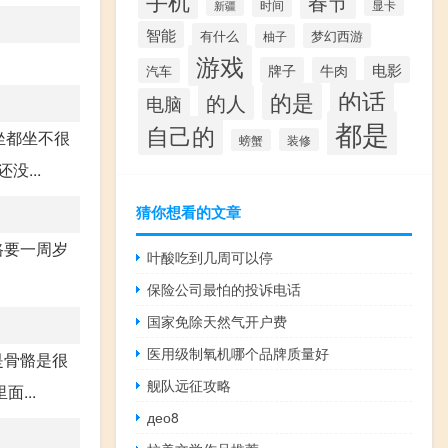
手机
春节
时间
显卡
新疆
智能
有什么
梦幻西游
柚子
游戏
电影
牌子
牛肉
汽车
的话
的是
的人
电脑
都是
自己的
坐都坐不很
装修
螃蟹
...
猜你想看的文章
路要一周岁
叶酸吃到几周可以停
保险公司最怕的投诉电话
国家免除天然气开户费
医用级制氧机哪个品牌质量好
是骨骼是很
舰队远征攻略
...
део8