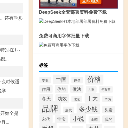
DeepSeek全套部署资料免费下载
育。还有学步
免费可商用字体批量下载
特别在1～
...
标签
价格
中国
专业
也是
什么时候适
做法
作用
你的
...
儿童
元宵节
十大
冬天
功效
华为
北京
品牌
多少钱
头发
唐代
一开始全是
小说
宋代
宝宝
我的
山药
...