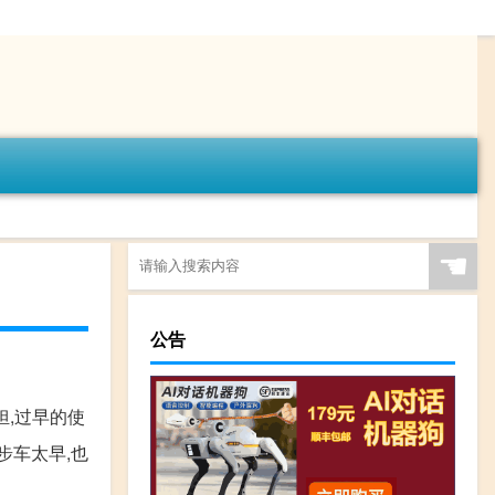
☚
公告
担,过早的使
步车太早,也