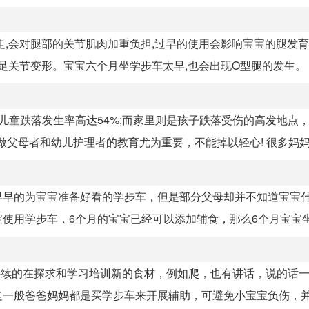
走,会对腿部的关节肌肉加重负担,过早的使用会影响宝宝的腿发
使足关节变形。宝宝六个月坐学步车太早,也会出现O型腿的发生。
儿童跌落发生率高达54%;而家里则是孩子跌落受伤的高发地点，
做父母者和幼儿护理者的教育尤为重要，不能掉以轻心! 很多妈妈都
早早的为宝宝准备好看的学步车，但是部分父母却并不知道宝宝
用学步车，6个月的宝宝已经可以添加辅食，那么6个月宝宝坐学
持续的在探求和学习培训新的食材，例如爬，也有讲话，说的话
一般爸爸妈妈都是买学步车来开展辅助，可避免小宝宝负伤，并且