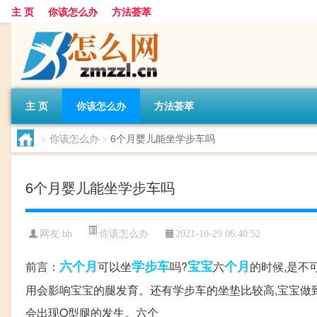
主 页
你该怎么办
方法荟萃
主 页
你该怎么办
方法荟萃
>
你该怎么办
>
6个月婴儿能坐学步车吗
6个月婴儿能坐学步车吗
你该怎么办
网友:
bb
2021-10-29 06:40:52
六个月
学步车
宝宝
个月
前言：
可以坐
吗?
六
的时候,是不
用会影响宝宝的腿发育。还有学步车的坐垫比较高,宝宝做
会出现O型腿的发生。六个