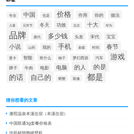
价格
中国
做法
作用
你的
专业
也是
十大
冬天
功效
儿童
元宵节
华为
北京
品牌
多少钱
宋代
宝宝
头发
唐代
手机
小说
春节
我的
山药
时间
新疆
游戏
智能
有什么
梦幻西游
汽车
显卡
柚子
的是
的人
电脑
电影
牌子
牛肉
都是
的话
自己的
装修
螃蟹
猜你想看的文章
康熙温泉本溪住宿（本溪住宿）
中国联通3g套餐价格表
中药材细胞破壁机