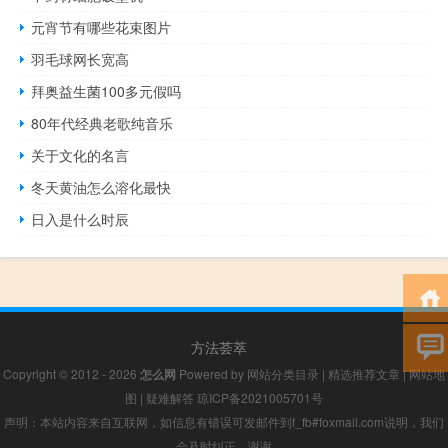
元宵节有哪些花束图片
羽毛球网长宽高
拜奥益生菌100多元假吗
80年代经典老歌纯音乐
关于文化的名言
冬天黄油怎么溶化最快
日入是什么时辰
方法荟萃
Copyright © 2012 - 2026
怎么网
Powered by
网站分类目录
|
精选推荐文章
|
网站地
图
|
疑难解答
琼ICP备2021005701号
声明：本站内容来自互联网，如信息有错误可发邮件到f_fb#foxmail.com说明，我们
会及时纠正，谢谢