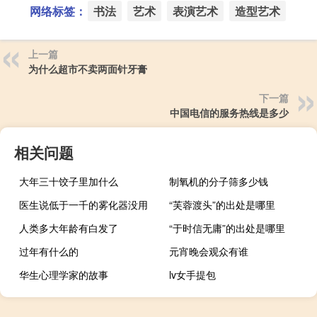
网络标签：
书法
艺术
表演艺术
造型艺术
上一篇
为什么超市不卖两面针牙膏
下一篇
中国电信的服务热线是多少
相关问题
大年三十饺子里加什么
制氧机的分子筛多少钱
医生说低于一千的雾化器没用
“芙蓉渡头”的出处是哪里
人类多大年龄有白发了
“于时信无庸”的出处是哪里
过年有什么的
元宵晚会观众有谁
华生心理学家的故事
lv女手提包