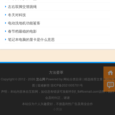
左右双脚交替跳绳
冬天对科技
电动洗地机功能鲨客
春节档最稳的电影
笔记本电脑的显卡是什么意思
方法荟萃
Copyright © 2012 - 2026
怎么网
Powered by
网站分类目录
|
精选推荐文章
|
网站地
图
|
疑难解答
琼ICP备2021005701号
声明：本站内容来自互联网，如信息有错误可发邮件到f_fb#foxmail.com说明，我们
会及时纠正，谢谢
本站仅为个人兴趣爱好，不接盈利性广告及商业合作
小男孩