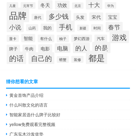
十大
冬天
功效
儿童
元宵节
华为
北京
品牌
多少钱
宋代
宝宝
头发
唐代
手机
小说
春节
我的
山药
时间
新疆
游戏
智能
有什么
梦幻西游
汽车
显卡
柚子
的是
的人
电脑
电影
牌子
牛肉
都是
的话
自己的
装修
螃蟹
猜你想看的文章
黄金首饰产品介绍
什么叫散文化的语言
智能家居选什么牌子比较好
yellow免费观看完整视频
广东实木沙发坐垫