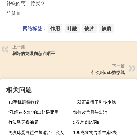
补铁的药一停就立
马贫血
网络标签：
作用
叶酸
铁片
铁质
上一篇
剥好的龙眼肉怎么晒干
下一篇
什么叫usb数据线
相关问题
13手机照相教程
一双正品椰子鞋多少钱
“孔经在衣裳”的出处是哪里
如何改善额头出油
竹炭黑牙膏骗局
5汉宫春晓图8
免疫球蛋白益生菌适合什么人
100克食物含维生素k表