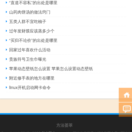
“直道不容私”的出处是哪里
山药肉饼汤的做法窍门
五类人群不宜吃柚子
过年发财馍应该蒸多少个
“买归不论价”的出处是哪里
回家过年喜欢什么活动
贵族符号卫生巾曝光
苹果动态壁纸怎么设置 苹果怎么设置动态壁纸
附近修手表的地方在哪里
linux开机启动网卡命令
方法荟萃