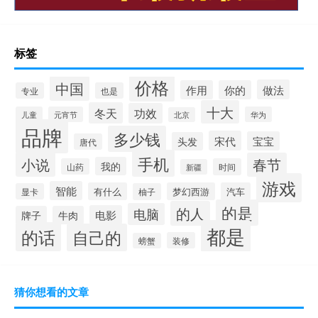
标签
价格
中国
做法
作用
你的
专业
也是
十大
冬天
功效
儿童
元宵节
华为
北京
品牌
多少钱
宋代
宝宝
头发
唐代
手机
小说
春节
我的
山药
时间
新疆
游戏
智能
有什么
梦幻西游
汽车
显卡
柚子
的是
的人
电脑
电影
牌子
牛肉
都是
的话
自己的
装修
螃蟹
猜你想看的文章