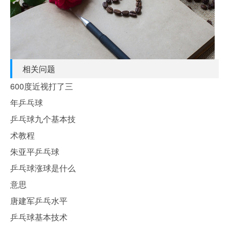
相关问题
600度近视打了三
年乒乓球
乒乓球九个基本技
术教程
朱亚平乒乓球
乒乓球涨球是什么
意思
唐建军乒乓水平
乒乓球基本技术