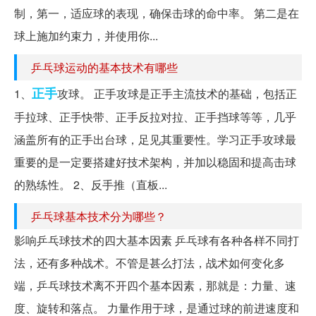
制，第一，适应球的表现，确保击球的命中率。 第二是在
球上施加约束力，并使用你...
乒乓球运动的基本技术有哪些
正手
1、
攻球。 正手攻球是正手主流技术的基础，包括正
手拉球、正手快带、正手反拉对拉、正手挡球等等，几乎
涵盖所有的正手出台球，足见其重要性。学习正手攻球最
重要的是一定要搭建好技术架构，并加以稳固和提高击球
的熟练性。 2、反手推（直板...
乒乓球基本技术分为哪些？
影响乒乓球技术的四大基本因素 乒乓球有各种各样不同打
法，还有多种战术。不管是甚么打法，战术如何变化多
端，乒乓球技术离不开四个基本因素，那就是：力量、速
度、旋转和落点。 力量作用于球，是通过球的前进速度和