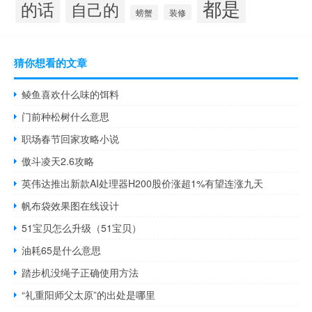
都是
的话
自己的
装修
螃蟹
猜你想看的文章
鲮鱼喜欢什么味的饵料
门前种松树什么意思
职场春节回家攻略小说
傲斗凌天2.6攻略
英伟达推出新款AI处理器H200股价涨超1%有望连涨九天
帆布袋效果图在线设计
51宝贝怎么升级（51宝贝）
油耗65是什么意思
踏步机没绳子正确使用方法
“礼重阳师父太原”的出处是哪里