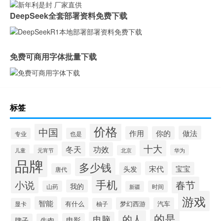
DeepSeek全套部署资料免费下载
免费可商用字体批量下载
标签
价格
中国
做法
作用
你的
专业
也是
十大
冬天
功效
儿童
元宵节
华为
北京
品牌
多少钱
宋代
宝宝
头发
唐代
手机
小说
春节
我的
山药
时间
新疆
游戏
智能
有什么
梦幻西游
汽车
显卡
柚子
的是
的人
电脑
电影
牌子
牛肉