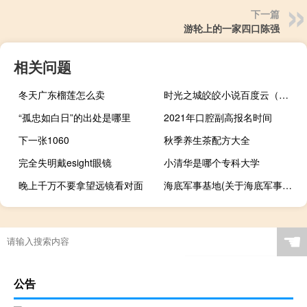
下一篇
游轮上的一家四口陈强
相关问题
冬天广东榴莲怎么卖
时光之城皎皎小说百度云（时光之城皎皎）
“孤忠如白日”的出处是哪里
2021年口腔副高报名时间
下一张1060
秋季养生茶配方大全
完全失明戴esight眼镜
小清华是哪个专科大学
晚上千万不要拿望远镜看对面
海底军事基地(关于海底军事基地简述)
☚
公告