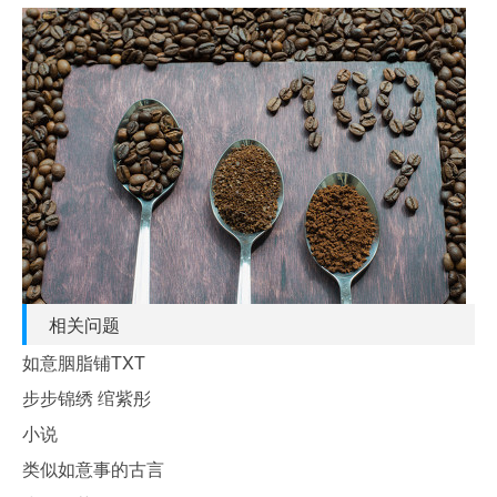
相关问题
如意胭脂铺TXT
步步锦绣 绾紫彤
小说
类似如意事的古言