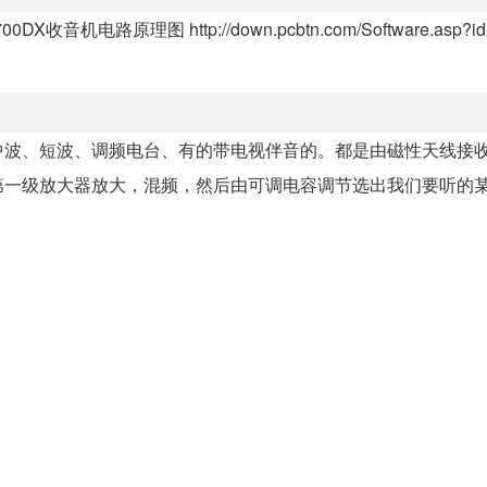
9700DX收音机电路原理图 http://down.pcbtn.com/Software.asp?
中波、短波、调频电台、有的带电视伴音的。都是由磁性天线接
一级放大器放大，混频，然后由可调电容调节选出我们要听的某一