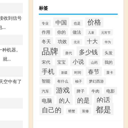
标签
了接收到信号
价格
中国
专业
也是
..
做法
作用
你的
儿童
元宵节
十大
冬天
功效
华为
北京
品牌
一种机器。
多少钱
头发
唐代
...
小说
宋代
宝宝
我的
山药
手机
春节
时间
显卡
新疆
智能
，天空中有了
有什么
梦幻西游
柚子
游戏
电影
牌子
牛肉
汽车
的话
的是
的人
电脑
都是
自己的
装修
螃蟹