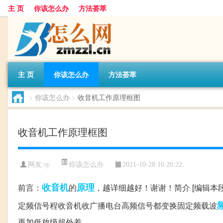
主 页
你该怎么办
方法荟萃
主 页
你该怎么办
方法荟萃
>
你该怎么办
>
收音机工作原理框图
收音机工作原理框图
你该怎么办
网友:
sy
2021-10-28 16:20:22
收音机
原理
前言：
的
，越详细越好！谢谢！简介 [编辑本段]
定频信号程收音机收广播电台高频信号都变换固定频载波
再加低放级超外差