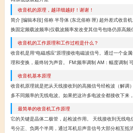
收音机的原理，越详细越好！谢谢！
简介 [编辑本段] 俗称 半导体 (东北俗称 匣) 超外差
换固定频载波频率(仅载波频率发改变其信号包络仍原高频信
收音机的工作原理和工作过程是什么？
收音机是用“电磁感应”原理接收电磁波信号。通过一个金
理和变换，最终转为声音。 FM:频率调制 AM：幅度调制
收音机基本原理
收音机原理就是把从天线接收到的高频信号经检波（解调
多不同频率的无线电波。如果把这许多电波全都接收下来，
最简单的收音机工作原理
它的关键是晶体二极管，起检波作用。 天线接收到无线电
号分正、负两个半周，通过耳机后声音信号大部分相互抵消