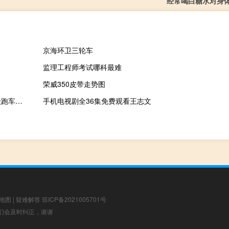
经常喝白糖水对身
京海环卫三轮车
监理工程师考试哪科最难
荣威350皮带走势图
车评头条：Pininfarina则将在巨型Mahindra集团的领导下成为超级跑车精英
手机电视剧全36集免费观看王志文
地图
|
疑难解答
琼ICP备2021005701号
，我们会及时纠正，谢谢