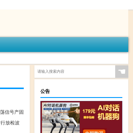
☚
公告
荡信号产固
进行放检波