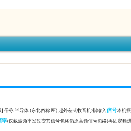
信号
 俗称 半导体 (东北俗称 匣) 超外差式收音机:指输入
本机振
频率
(仅载波频率发改变其信号包络仍原高频信号包络)再固定频