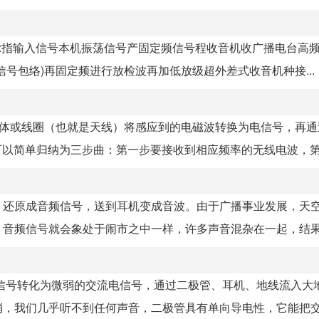
式收音机:指输入信号本机振荡信号产固定频信号程收音机收广播电台高
号包络)再固定频进行放检波再加低放级超外差式收音机种接...
属体或线圈（也就是天线）将感应到的电磁波转换为电信号，再通
 可以简单归纳为三步曲：第一步要接收到相应频率的无线电波，第.
）还原成音频信号，送到耳机变成音波。由于广播事业发展，天
音频信号就会象处于闹市之中一样，许多声音混杂在一起，结果什
信号转化为微弱的交流电信号，通过二极管、耳机、地线流入大
，我们几乎听不到任何声音，二极管具有单向导电性，它能把交流