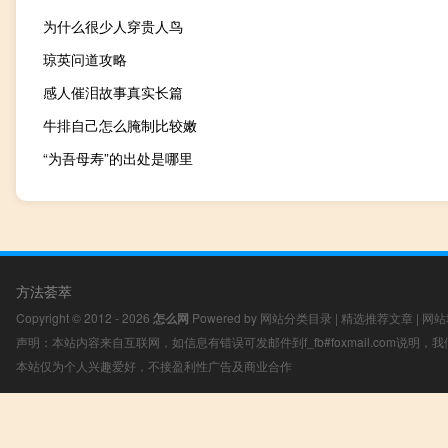
为什么很少人穿贵人鸟
琼英问道攻略
感人催泪故事真实长篇
牛排自己怎么腌制比较嫩
“为吾母寿”的出处是哪里
方法荟萃
Copyright © 2012 - 2026
怎么网
Powered by
网站分类目录
|
精选推荐文章
|
网站
声明：本站内容来自互联网，如信息有错误可发邮件到f_fb#foxmail.com说明
本站仅为个人兴趣爱好，不接盈利性广告及商业合作