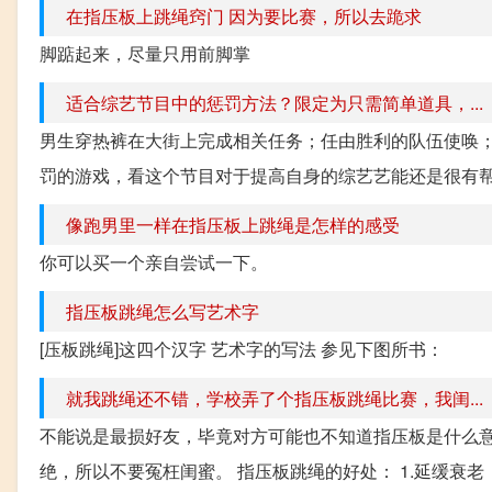
在指压板上跳绳窍门 因为要比赛，所以去跪求
脚踮起来，尽量只用前脚掌
适合综艺节目中的惩罚方法？限定为只需简单道具，...
男生穿热裤在大街上完成相关任务；任由胜利的队伍使唤；给予
罚的游戏，看这个节目对于提高自身的综艺艺能还是很有
像跑男里一样在指压板上跳绳是怎样的感受
你可以买一个亲自尝试一下。
指压板跳绳怎么写艺术字
[压板跳绳]这四个汉字 艺术字的写法 参见下图所书：
就我跳绳还不错，学校弄了个指压板跳绳比赛，我闺...
不能说是最损好友，毕竟对方可能也不知道指压板是什么
绝，所以不要冤枉闺蜜。 指压板跳绳的好处： 1.延缓衰老，