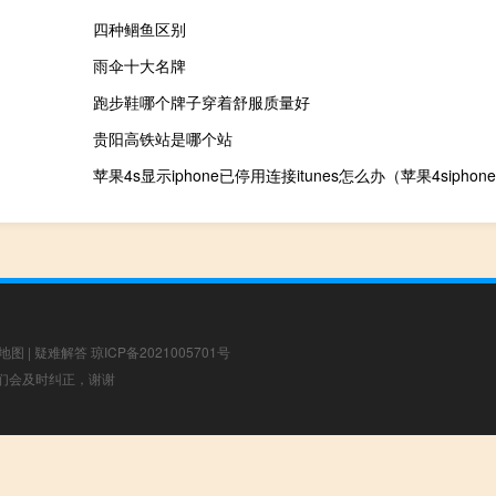
四种鲴鱼区别
雨伞十大名牌
跑步鞋哪个牌子穿着舒服质量好
贵阳高铁站是哪个站
地图
|
疑难解答
琼ICP备2021005701号
，我们会及时纠正，谢谢