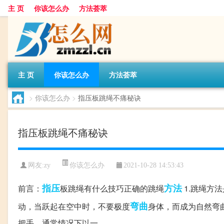
主 页
你该怎么办
方法荟萃
主 页
你该怎么办
方法荟萃
>
你该怎么办
>
指压板跳绳不痛秘诀
指压板跳绳不痛秘诀
你该怎么办
网友:
zy
2021-10-28 14:53:43
指压
方法
前言：
板跳绳有什么技巧正确的跳绳
1.跳绳方
弯曲
动，当跃起在空中时，不要极度
身体，而成为自然弯曲
把手，通常情况下以一...