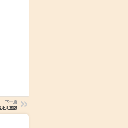
下一篇
嵴龙儿童版