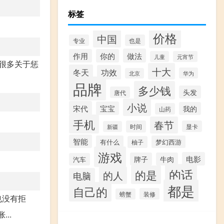
标签
价格
中国
专业
也是
做法
作用
你的
儿童
元宵节
里很多关于惩
十大
冬天
功效
华为
北京
品牌
多少钱
头发
唐代
小说
宋代
宝宝
我的
山药
手机
春节
时间
显卡
新疆
智能
有什么
梦幻西游
柚子
游戏
电影
牌子
牛肉
汽车
的话
的是
的人
电脑
都是
自己的
装修
螃蟹
也没有拒
..