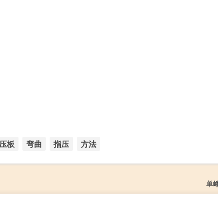
压板
弯曲
指压
方法
单