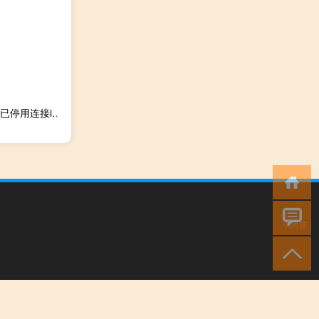
苹果4s显示iphone已停用连接itunes怎么办（苹果4siphone已停用连接itunes解决方案）
小男孩