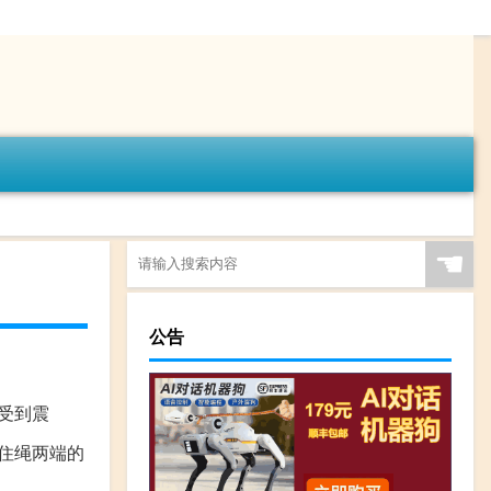
☚
公告
受到震
握住绳两端的