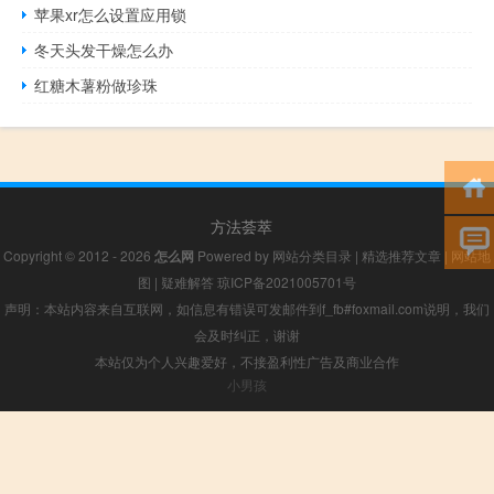
苹果xr怎么设置应用锁
冬天头发干燥怎么办
红糖木薯粉做珍珠
方法荟萃
Copyright © 2012 - 2026
怎么网
Powered by
网站分类目录
|
精选推荐文章
|
网站地
图
|
疑难解答
琼ICP备2021005701号
声明：本站内容来自互联网，如信息有错误可发邮件到f_fb#foxmail.com说明，我们
会及时纠正，谢谢
本站仅为个人兴趣爱好，不接盈利性广告及商业合作
小男孩