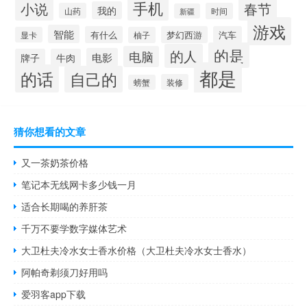
手机
小说
春节
我的
山药
时间
新疆
游戏
智能
有什么
梦幻西游
汽车
显卡
柚子
的是
的人
电脑
电影
牌子
牛肉
都是
的话
自己的
装修
螃蟹
猜你想看的文章
又一茶奶茶价格
笔记本无线网卡多少钱一月
适合长期喝的养肝茶
千万不要学数字媒体艺术
大卫杜夫冷水女士香水价格（大卫杜夫冷水女士香水）
阿帕奇剃须刀好用吗
爱羽客app下载