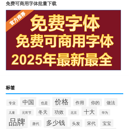
免费可商用字体批量下载
标签
价格
中国
做法
作用
你的
专业
也是
十大
冬天
功效
儿童
元宵节
华为
北京
品牌
多少钱
宋代
宝宝
头发
唐代