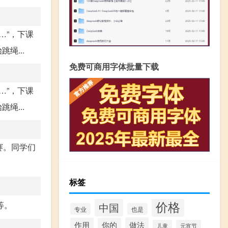
…”，下课
绳...
免费可商用字体批量下载
…”，下课
绳...
赛。同学们
标签
价格
等。
中国
专业
也是
做法
作用
你的
儿童
元宵节