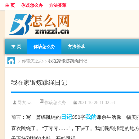
主 页
你该怎么办
方法荟萃
主 页
你该怎么办
方法荟萃
>
你该怎么办
>
我在家锻炼跳绳日记
我在家锻炼跳绳日记
你该怎么办
网友:
wd
2021-10-28 11:32:53
日记
我的
前言：写一篇练跳绳的
350字
课余生活像一幅美
喜欢跳绳了。 “丁零零……”，下课了。我们跑到指定的地
子正好到我的小腿。开始跳绳.