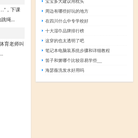
宝宝多大建议用枕头
…”，下课
周边有哪些好玩的地方
绳...
在四川什么中专学校好
十大湿巾品牌排行榜
这穿的也太透明了吧
体育老师叫
笔记本电脑装系统步骤和详细教程
.
笛子和箫哪个比较容易学些__
海瑟薇洗发水好用吗