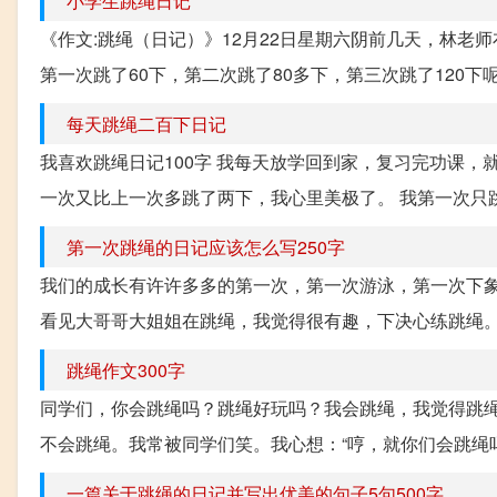
小学生跳绳日记
《作文:跳绳（日记）》12月22日星期六阴前几天，林
第一次跳了60下，第二次跳了80多下，第三次跳了120下
每天跳绳二百下日记
我喜欢跳绳日记100字 我每天放学回到家，复习完功课
一次又比上一次多跳了两下，我心里美极了。 我第一次只跳
第一次跳绳的日记应该怎么写250字
我们的成长有许许多多的第一次，第一次游泳，第一次下象
看见大哥哥大姐姐在跳绳，我觉得很有趣，下决心练跳绳。 
跳绳作文300字
同学们，你会跳绳吗？跳绳好玩吗？我会跳绳，我觉得跳绳
不会跳绳。我常被同学们笑。我心想：“哼，就你们会跳绳吗
一篇关于跳绳的日记并写出优美的句子5句500字