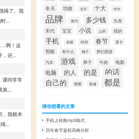
十大
冬天
功效
华为
北京
跳绳了。我
品牌
多少钱
...
头发
唐代
小说
宋代
宝宝
我的
山药
手机
春节
时间
显卡
新疆
……啊！这
智能
有什么
梦幻西游
柚子
还...
游戏
电影
牌子
牛肉
汽车
的话
的是
的人
电脑
都是
，课间常常
自己的
装修
螃蟹
...
猜你想看的文章
初，我根本
手机上转换mp3格式
...
历年春节返程高峰分析