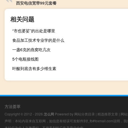
西安电信宽带99元套餐
相关问题
“市也婆娑”的出处是哪里
食品加工技术专业学的是什么
一盏6克的燕窝吃几次
5个电瓶接线图
叶酸到底含有多少维生素
方法荟萃
Copyright © 2012 - 2026
怎么网
Powered by
网站分类目录
|
精选推荐文章
|
网站
声明：本站内容来自互联网，如信息有错误可发邮件到f_fb#foxmail.com说明
本站仅为个人兴趣爱好，不接盈利性广告及商业合作