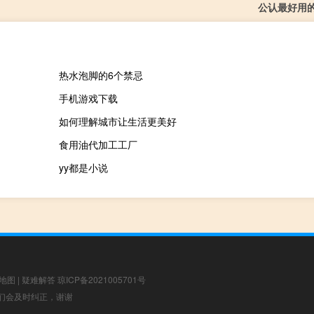
公认最好用
热水泡脚的6个禁忌
手机游戏下载
如何理解城市让生活更美好
食用油代加工工厂
yy都是小说
地图
|
疑难解答
琼ICP备2021005701号
，我们会及时纠正，谢谢