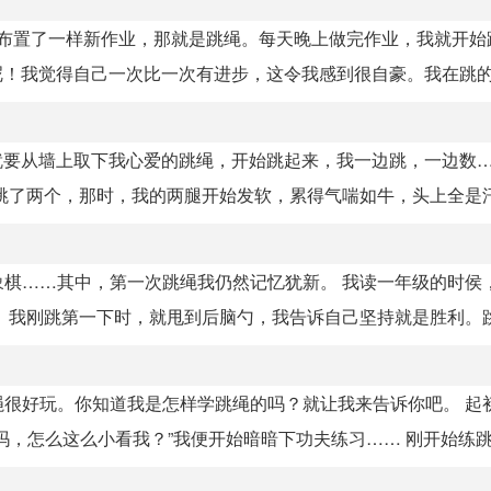
老师布置了一样新作业，那就是跳绳。每天晚上做完作业，我就开始
呢！我觉得自己一次比一次有进步，这令我感到很自豪。我在跳的时
，就要从墙上取下我心爱的跳绳，开始跳起来，我一边跳，一边数
了两个，那时，我的两腿开始发软，累得气喘如牛，头上全是汗，
棋……其中，第一次跳绳我仍然记忆犹新。 我读一年级的时侯
我刚跳第一下时，就甩到后脑勺，我告诉自己坚持就是胜利。跳第
很好玩。你知道我是怎样学跳绳的吗？就让我来告诉你吧。 起
，怎么这么小看我？”我便开始暗暗下功夫练习…… 刚开始练跳绳