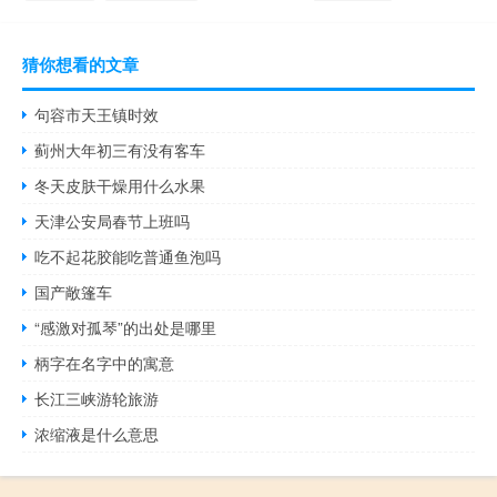
猜你想看的文章
句容市天王镇时效
蓟州大年初三有没有客车
冬天皮肤干燥用什么水果
天津公安局春节上班吗
吃不起花胶能吃普通鱼泡吗
国产敞篷车
“感激对孤琴”的出处是哪里
柄字在名字中的寓意
长江三峡游轮旅游
浓缩液是什么意思