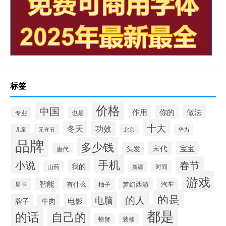
标签
价格
中国
做法
作用
你的
专业
也是
十大
冬天
功效
儿童
元宵节
华为
北京
品牌
多少钱
宋代
宝宝
头发
唐代
手机
小说
春节
我的
山药
时间
新疆
游戏
智能
有什么
梦幻西游
汽车
显卡
柚子
的是
的人
电脑
电影
牌子
牛肉
都是
的话
自己的
装修
螃蟹