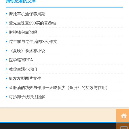
猜你想看的文章
摩托车机油保养周期
董先生珠宝299买的莫桑钻
财神钱包靠谱吗
过年前与过年后的区别作文
《夏晚》俞洛祁小说
医学缩写PDA
教你生活小窍门
短发发型图片女生
鱼肝油的功效与作用一天吃多少（鱼肝油的功效与作用）
可拆卸子线绑法图解