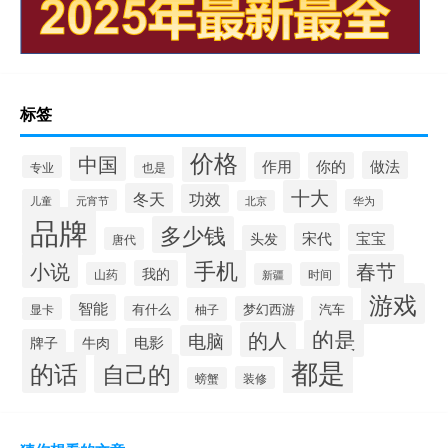
标签
价格
中国
做法
作用
你的
专业
也是
十大
冬天
功效
儿童
元宵节
华为
北京
品牌
多少钱
宋代
宝宝
头发
唐代
手机
小说
春节
我的
山药
时间
新疆
游戏
智能
有什么
梦幻西游
汽车
显卡
柚子
的是
的人
电脑
电影
牌子
牛肉
都是
的话
自己的
装修
螃蟹