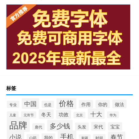
标签
价格
中国
做法
作用
你的
专业
也是
十大
冬天
功效
儿童
元宵节
华为
北京
品牌
多少钱
宋代
宝宝
头发
唐代
手机
小说
春节
我的
山药
时间
新疆