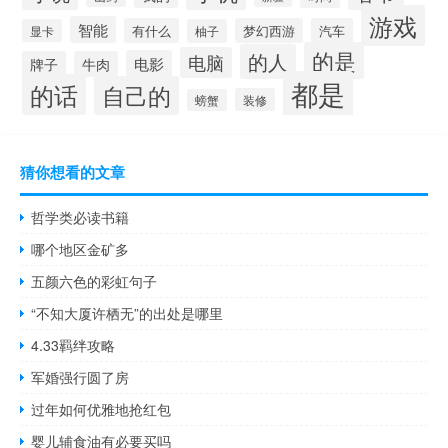
游戏
智能
有什么
梦幻西游
汽车
显卡
柚子
的是
的人
电脑
电影
牌子
牛肉
都是
的话
自己的
装修
螃蟹
猜你想看的文章
哲学类必读书籍
哪个地区金矿多
五颜六色的彩虹句子
“不知大厦许栖无”的出处是哪里
4.33羁绊攻略
军婚强行圆了房
过年如何优雅地抢红包
婴儿辅食油有必要买吗