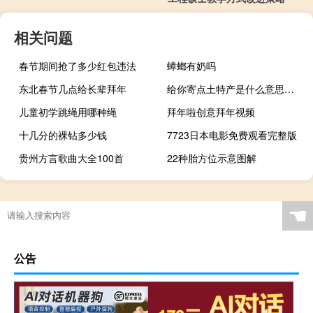
相关问题
春节期间抢了多少红包违法
蟑螂有奶吗
东北春节几点给长辈拜年
给你寄点土特产是什么意思什么梗
儿童初学跳绳用哪种绳
拜年啦创意拜年视频
十几分的裸钻多少钱
7723日本电影免费观看完整版
贵州方言歌曲大全100首
22种胎方位示意图解
☚
公告