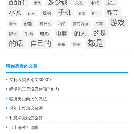
品牌
多少钱
宋代
宝宝
头发
唐代
手机
小说
春节
我的
山药
时间
新疆
游戏
智能
有什么
梦幻西游
汽车
显卡
柚子
的是
的人
电脑
电影
牌子
牛肉
都是
的话
自己的
装修
螃蟹
猜你想看的文章
文化人类学论文3000字
经期第三天没忍住闯了红灯
猪脚煲山药汤的做法
过年上坟怎么敬酒
利息净支出怎么算
《上海滩》原唱