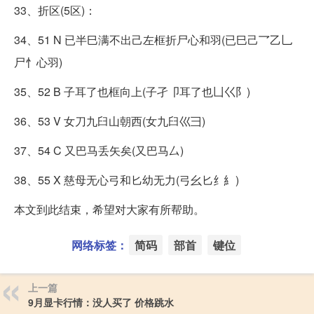
33、折区(5区)：
34、51 N 已半巳满不出己左框折尸心和羽(已巳己乛乙乚
尸忄心羽)
35、52 B 子耳了也框向上(子孑卩耳了也凵巜阝)
36、53 V 女刀九臼山朝西(女九臼巛彐)
37、54 C 又巴马丢矢矣(又巴马厶)
38、55 X 慈母无心弓和匕幼无力(弓幺匕纟糹)
本文到此结束，希望对大家有所帮助。
网络标签：
简码
部首
键位
上一篇
9月显卡行情：没人买了 价格跳水