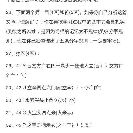
26、下面两个师：司(4区)和哲(5区)。如果你自己分析这篇
文章，理解好了，你在吴彼学习过程中的基本功会更扎实
(吴彼之所以难，是因为词根的记忆太不规律(吴彼分字规
则)，现在你已经整理出了五条分字规则，一定要牢记)。
27、捺区(4区)：
28、41 Y 言文方广在四一高头一捺谁人去(言讠讠文方广
彳亠丶乀)
29、42 U 立辛两点六门病(立辛冫丬丷六门疒)
30、43 I 水旁兴头小倒立(水氵小)
31、44 O 火业头四点米(火米灬)
32、45 P 之宝盖摘示衣(之宀冖礻衤辶廴)