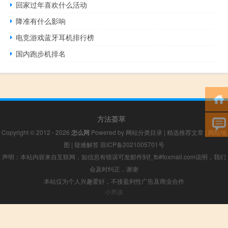
回家过年喜欢什么活动
降准有什么影响
电竞游戏蓝牙耳机排行榜
国内跑步机排名
方法荟萃
Copyright © 2012 - 2026
怎么网
Powered by
网站分类目录
|
精选推荐文章
|
网站地
图
|
疑难解答
琼ICP备2021005701号
声明：本站内容来自互联网，如信息有错误可发邮件到f_fb#foxmail.com说明，我们
会及时纠正，谢谢
本站仅为个人兴趣爱好，不接盈利性广告及商业合作
小男孩