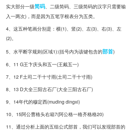
简码
实大部分一级
、二级简码、三级简码的汉字只需要输
入一两次)，而是因为五笔字根表分为五类。
4、这五种笔画分别是：横(1)、竖(2)、左(3)、右(3)、左
(2)。
部首
5、水平断字规则(区域1):(括号内为该键包含的
)
6、11 G王卞庆头和五一(王戴五一)
7、12 F土司二干十寸雨(土司二干十寸雨)
8、13 D大全三阳古石厂(大全三阳古石厂)
9、14年代的穆定西(muding dingxi)
10、15阿公曹格头右箱7(阿公格一格齐格格20)
11、通过分析上面的五组公式部首，我们可以发现部首的