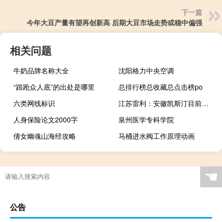
下一篇
今年大豆产量有望再创新高 后期大豆市场走势或稳中偏强
相关问题
牛奶品牌名称大全
沈阳格力中央空调
“踉跄众人底”的出处是哪里
总排行榜总收藏总点击榜po
六类网线标识
江苏雷利：安徽凯斯汀目前产能利用率约为60%未达产部分为新品项目
人身保险论文2000字
泉州医学专科学院
倩女幽魂山海经攻略
马桶进水阀工作原理动画
☚
公告