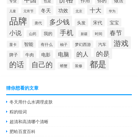
做法
作用
你的
专业
也是
十大
冬天
功效
儿童
元宵节
华为
北京
品牌
多少钱
宋代
宝宝
头发
唐代
手机
小说
春节
我的
山药
时间
新疆
游戏
智能
有什么
梦幻西游
汽车
显卡
柚子
的是
的人
电脑
电影
牌子
牛肉
都是
的话
自己的
装修
螃蟹
猜你想看的文章
冬天用什么水调理皮肤
粽的组词
超清和高清哪个清晰
肥蛤百度百科