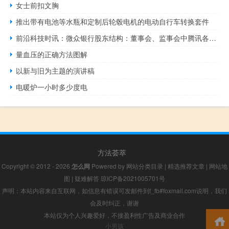
女士前扣文胸
推出带有电池等水瓶和定制后轮毂电机的电动自行车转换套件
前沿科技时讯：微众银行股东结构：董事会、监事会中腾讯各占1席
量血压的正确方法图解
以新与旧为主题的演讲稿
电暖炉一小时多少度电
方法荟萃
Copyright © 2012 - 2026
怎么网
Powered by
网站分类目录
|
精选推荐文章
|
网站地
图
|
疑难解答
琼ICP备2021005701号
声明：本站内容来自互联网，如信息有错误可发邮件到f_fb#foxmail.com说明，我们
会及时纠正，谢谢
本站仅为个人兴趣爱好，不接盈利性广告及商业合作
小男孩