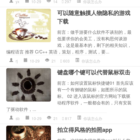
yx
10-29
14
297
你该怎么办
可以随意触摸人物隐私的游戏
下载
前言：做手游要什么软件不谈别的，最
低要求你的会美工，没有构思何谈游
戏，这是最基本的，剩下的相关知识，
编程语言 推荐 C/C++ 英语，策划，程序，测试，要...
rj
10-29
21
603
你该怎么办
键盘哪个键可以代替鼠标双击
前言：如何设置鼠标快捷键01 首先应该
有一个有侧键的鼠标，如图所示的鼠
标。 02 进入该鼠标的官方网站下载驱
动程序软件，一般都会有的，只有安装
了驱动软件，...
sb
10-29
21
817
你该怎么办
拍立得风格的拍照app