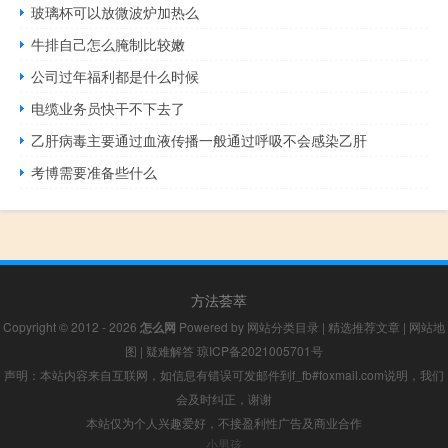
玻璃杯可以放微波炉加热么
牛排自己怎么腌制比较嫩
公司过年福利都是什么时候
电缆业务员快干不下去了
乙肝病毒主要通过血液传播一般通过呼吸不会感染乙肝
考博需要准备些什么
方法荟萃
Copyright © 2012 - 2026
怎么网
Powered by
网站分类目录
|
精选推荐文章
|
网站地
图
|
疑难解答
琼ICP备2021005701号
声明：本站内容来自互联网，如信息有错误可发邮件到f_fb#foxmail.com说明，我们
会及时纠正，谢谢
本站仅为个人兴趣爱好，不接盈利性广告及商业合作
小男孩