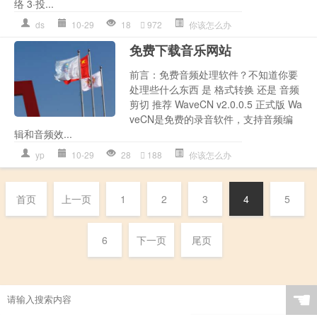
络 3·投...
ds
10-29
18
972
你该怎么办
免费下载音乐网站
前言：免费音频处理软件？不知道你要
处理些什么东西 是 格式转换 还是 音频
剪切 推荐 WaveCN v2.0.0.5 正式版 Wa
veCN是免费的录音软件，支持音频编
辑和音频效...
yp
10-29
28
188
你该怎么办
首页
上一页
1
2
3
4
5
6
下一页
尾页
☚