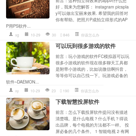
前言：这种拍立得效果的app叫什么您
好，我来为您解答： instagram picspla
y可以做出宝丽来效果. 希望我的回答对
你有帮助。把照片P成拍立得形式的AP
P用PS软件...
xg
10-29
30
846
你该怎么办
可以玩到很多游戏的软件
前言：玩小游戏的软件FC模拟器可以玩
很多小游戏的软件现在很多聊天工具都
是附带小游戏的，比如说微信啊抖音，
等等你可以自己找一下。玩游戏必备的
软件~DAEMON...
xy
10-29
23
190
你该怎么办
下载智慧投屏软件
前言：怎么下载投屏软件提问没有描述
清楚哦。是什么电视？什么手机？得说
出品牌，每个电视的方法都不一样。 投
屏必备的几个条件。 1·智能电视 2·有网