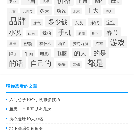
中国
做法
作用
你的
专业
也是
十大
冬天
功效
儿童
元宵节
华为
北京
品牌
多少钱
宋代
宝宝
头发
唐代
手机
小说
春节
我的
山药
时间
新疆
游戏
智能
有什么
梦幻西游
汽车
显卡
柚子
的是
的人
电脑
电影
牌子
牛肉
都是
的话
自己的
装修
螃蟹
猜你想看的文章
入门必学10个手机摄影技巧
雅思一个月可以考几次
洗衣凝珠10大排名
地下演唱会有多深