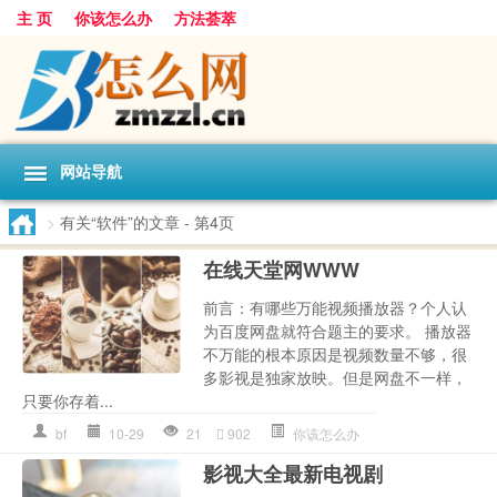
主 页
你该怎么办
方法荟萃
网站导航
>
有关“软件”的文章
- 第4页
在线天堂网WWW
前言：有哪些万能视频播放器？个人认
为百度网盘就符合题主的要求。 播放器
不万能的根本原因是视频数量不够，很
多影视是独家放映。但是网盘不一样，
只要你存着...
bf
10-29
21
902
你该怎么办
影视大全最新电视剧