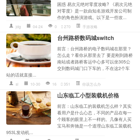
困惑 易次元绝对零度攻略? 《易次元绝
对零度》是一款由知名游戏开发公司制
作的角色扮演游戏。以下是一些攻...
jdg
04-24
0
270
手游攻略
台州路桥数码城switch
前言：台州路桥的电子数码城在那里？
怎么走？看你从那里去了 要是刚到路桥
南站或者路桥客运中心多可以坐305公
交到数码城门口下车的，不在这2个车
站的话就直接...
sl
10-30
16
351
你该怎么办
山东临工小型装载机价格
前言：山东临工的装载机怎么样？其实
看用户是什么心态，不同的产品在每一
个顾客的眼里上不一样的。几像有人买
宝马和奔驰是一个道理山东临工装载机
953L发动机...