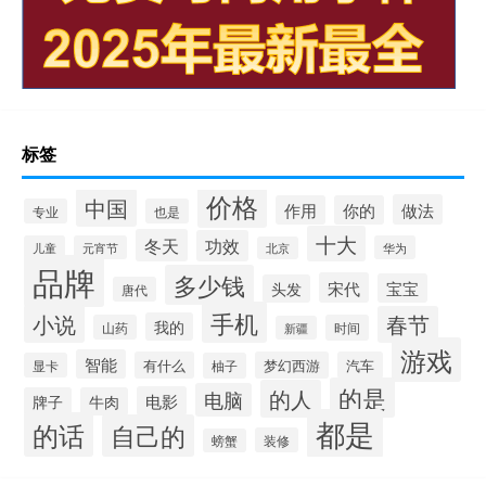
标签
价格
中国
做法
作用
你的
专业
也是
十大
冬天
功效
儿童
元宵节
华为
北京
品牌
多少钱
宋代
宝宝
头发
唐代
手机
小说
春节
我的
山药
时间
新疆
游戏
智能
有什么
梦幻西游
汽车
显卡
柚子
的是
的人
电脑
电影
牌子
牛肉
都是
的话
自己的
装修
螃蟹