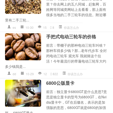
里？你去网上的五八同城，赶集网，百
姓网等同城类网站上去看看，那上面有
很多当地的二手三轮车的信息。附近哪
里有二手三轮...
es
10-30
15
8
你该怎么办
手把式电动三轮车的价格
前言：带棚子的那种电动三轮车叫啥？
那种车得多少钱？那...老年代步车 全封
闭电动三轮车 观光车 我就骑这个拉
活！今年最流行的带蓬电动三轮车大约
多少钱我是...
dd
10-29
12
822
你该怎么办
6800公版显卡
前言：独立显卡6800GT是什么意思?意
思是独立显卡的型号为6800GT，在Nvi
dia显卡中，GT在后缀名，表示的是加
强版的意思，6800GT就是6800的加强
版。 6800GT显卡...