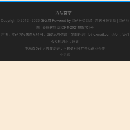
方法荟萃
Copyright © 2012 - 2026
怎么网
Powered by
网站分类目录
|
精选推荐文章
|
网站地
图
|
疑难解答
琼ICP备2021005701号
声明：本站内容来自互联网，如信息有错误可发邮件到f_fb#foxmail.com说明，我们
会及时纠正，谢谢
本站仅为个人兴趣爱好，不接盈利性广告及商业合作
小男孩