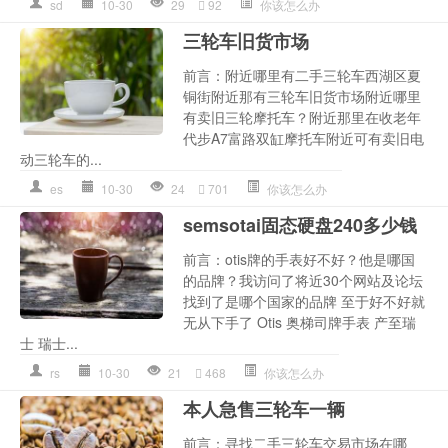
sd
10-30
29
92
你该怎么办
三轮车旧货市场
前言：附近哪里有二手三轮车西湖区夏
铜街附近那有三轮车旧货市场附近哪里
有卖旧三轮摩托车？附近那里在收老年
代步A7富路双缸摩托车附近可有卖旧电
动三轮车的...
es
10-30
24
701
你该怎么办
semsotai固态硬盘240多少钱
前言：otis牌的手表好不好？他是哪国
的品牌？我访问了将近30个网站及论坛
找到了是哪个国家的品牌 至于好不好就
无从下手了 Otis 奥梯司牌手表 产至瑞
士 瑞士...
rs
10-30
21
468
你该怎么办
本人急售三轮车一辆
前言：寻找二手三轮车交易市场在哪