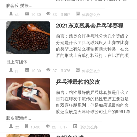
胶套胶 樊振...
db
10-30
33
957
你该怎么办
2021东京残奥会乒乓球赛程
前言：残奥会打乒乓球分为几个等级？
分别是什么？乒乓球残疾人比赛在比赛
的类型上有站立和轮椅两大种类；在比
赛的形式上有单打和双打；在比赛的项
目上有团体...
pp
10-30
37
376
你该怎么办
乒乓球最粘的胶皮
前言：粘性最好的乒乓球套胶是什么？
目前在球友中流传的粘性套胶主要就是
红双喜狂飚系列，但是如果说最粘的套
胶还应该是天津环球公司生产的999T单
胶皮配海绵...
zx
10-30
22
17
你该怎么办