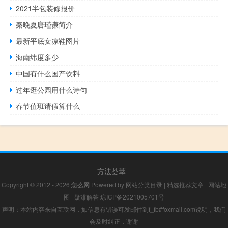
2021半包装修报价
秦晚夏唐瑾谦简介
最新平底女凉鞋图片
海南纬度多少
中国有什么国产饮料
过年逛公园用什么诗句
春节值班请假算什么
方法荟萃
Copyright © 2012 - 2026
怎么网
Powered by
网站分类目录
|
精选推荐文章
|
网站地
图
|
疑难解答
琼ICP备2021005701号
声明：本站内容来自互联网，如信息有错误可发邮件到f_fb#foxmail.com说明，我们
会及时纠正，谢谢