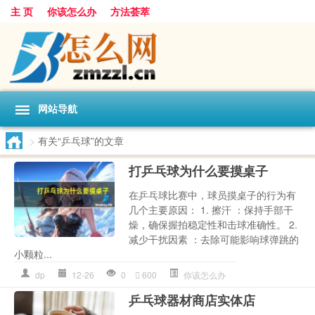
主 页
你该怎么办
方法荟萃
网站导航
>
有关“乒乓球”的文章
打乒乓球为什么要摸桌子
在乒乓球比赛中，球员摸桌子的行为有
几个主要原因： 1. 擦汗 ：保持手部干
燥，确保握拍稳定性和击球准确性。 2.
减少干扰因素 ：去除可能影响球弹跳的
小颗粒...
dp
12-26
0
600
你该怎么办
乒乓球器材商店实体店