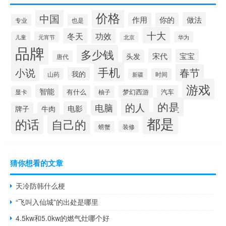
价格
中国
做法
作用
你的
专业
也是
十大
冬天
功效
儿童
元宵节
华为
北京
品牌
多少钱
宋代
宝宝
头发
唐代
手机
小说
春节
我的
山药
时间
新疆
游戏
智能
有什么
梦幻西游
汽车
显卡
柚子
的是
的人
电脑
电影
牌子
牛肉
都是
的话
自己的
装修
螃蟹
猜你想看的文章
天冷防韩什么梗
“飞叫入仙城”的出处是哪里
4.5kw和5.0kw的燃气灶哪个好