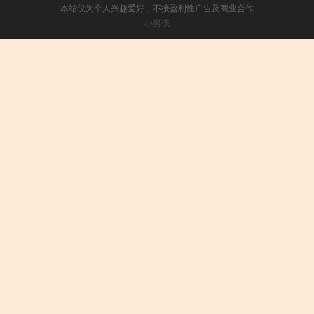
本站仅为个人兴趣爱好，不接盈利性广告及商业合作
小男孩