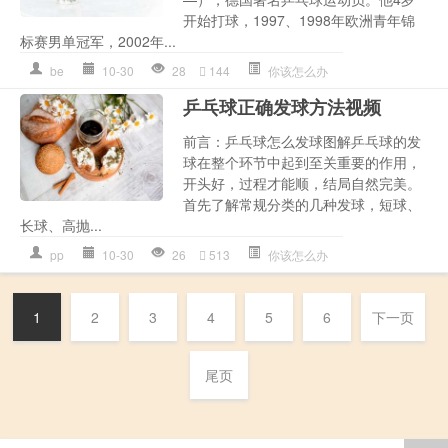
开始打球，1997、1998年欧洲青年锦
标赛男单冠军，2002年...
be
10-30
28
144
你该怎么办
乒乓球正确发球方法视频
前言：乒乓球怎么发球图解乒乓球的发
球在整个环节中起到至关重要的作用，
开头好，过程才能顺，结局自然完美。
首先了解常规分类的几种发球，短球、
长球、高抛...
pp
10-30
26
513
你该怎么办
1
2
3
4
5
6
下一页
尾页