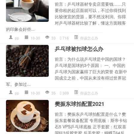
前言：乒乓球器材专卖店需要钱……只
要你租的起店面就可以，不过你得找到
比较便宜的货源，要不然没利润。你得
对乒乓球器材比较了解，懂这方面顾客
的印象会好些...
pp
10-30
33
716
你该怎么办
乒乓球被扣球怎么办
前言：为什么说乒乓球是中国的国球？
乒乓球是国球的3个原因： 一、中国的
乒乓球为国家赢得了巨大的荣誉 在新中
国成立之前，中国从来没有得过世界冠
军。参加过...
pp
10-30
35
309
你该怎么办
樊振东球拍配置2021
前言：樊振东乒乓球拍配置是什么？樊
振东套餐装备配置 专用底板：斯帝卡钻
石5 VPS乒乓球底板 正手套胶：红双喜
国狂3反胶套胶 反手套胶：蝴蝶T64反