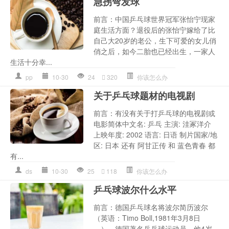
急拐弯发球
前言：中国乒乓球世界冠军张怡宁现家
庭生活方面？退役后的张怡宁嫁给了比
自己大20岁的老公，生下可爱的女儿俏
俏之后，如今二胎也已经出生，一家人
生活十分幸...
pp
10-30
24
320
你该怎么办
关于乒乓球题材的电视剧
前言：有没有关于打乒乓球的电视剧或
电影简体中文名: 乒乓 主演: 洼冢洋介
上映年度: 2002 语言: 日语 制片国家/地
区: 日本 还有 阿甘正传 和 蓝色青春 都
有...
ds
10-30
25
118
你该怎么办
乒乓球波尔什么水平
前言：德国乒乓球名将波尔简历波尔
（英语：Timo Boll,1981年3月8日
—），德国著名乒乓球运动员。他4岁