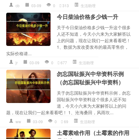
cb
03-09
0
313
生活助理
今日柴油价格多少钱一升
关于今日柴油价格多少钱一升这个很多
人还不知道，今天小六来为大家解答以
上的问题，现在让我们一起来看看吧！
1、数据为发改委发布的最高零售价，
实际价格请...
jr
03-09
0
677
生活助理
勿忘国耻振兴中华资料示例
（勿忘国耻振兴中华资料）
关于勿忘国耻振兴中华资料示例，勿忘
国耻振兴中华资料这个很多人还不知
道，今天小六来为大家解答以上的问
题，现在让我们一起来看看吧！ 1、沧海桑田，风雨坎...
ww
03-09
0
69
生活助理
土霉素啥作用（土霉素的作用