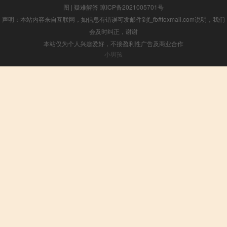
图
|
疑难解答
琼ICP备2021005701号
声明：本站内容来自互联网，如信息有错误可发邮件到f_fb#foxmail.com说明，我们
会及时纠正，谢谢
本站仅为个人兴趣爱好，不接盈利性广告及商业合作
小男孩