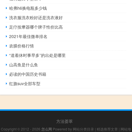
哈弗h6换电瓶多少钱
洗衣服洗衣粉好还是洗衣液好
足疗按摩器哪个牌子性价比高
2021年最佳微单排名
农膜价格行情
“道着休时事早多”的出处是哪里
山高鱼是什么鱼
必读的中国历史书籍
红旗suv全部车型
方法荟萃
Copyright © 2012 - 2026
怎么网
Powered by
网站分类目录
|
精选推荐文章
|
网站地