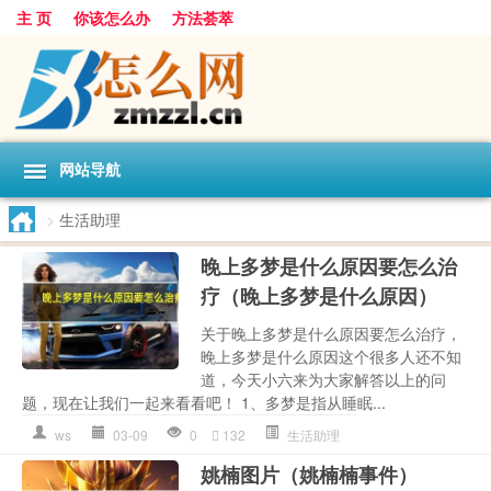
主 页
你该怎么办
方法荟萃
网站导航
>
生活助理
晚上多梦是什么原因要怎么治
疗（晚上多梦是什么原因）
关于晚上多梦是什么原因要怎么治疗，
晚上多梦是什么原因这个很多人还不知
道，今天小六来为大家解答以上的问
题，现在让我们一起来看看吧！ 1、多梦是指从睡眠...
ws
03-09
0
132
生活助理
姚楠图片（姚楠楠事件）