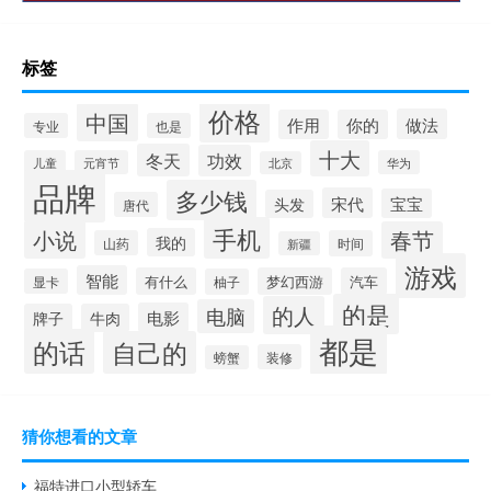
标签
价格
中国
做法
作用
你的
专业
也是
十大
冬天
功效
儿童
元宵节
华为
北京
品牌
多少钱
宋代
宝宝
头发
唐代
手机
小说
春节
我的
山药
时间
新疆
游戏
智能
有什么
梦幻西游
汽车
显卡
柚子
的是
的人
电脑
电影
牌子
牛肉
都是
的话
自己的
装修
螃蟹
猜你想看的文章
福特进口小型轿车