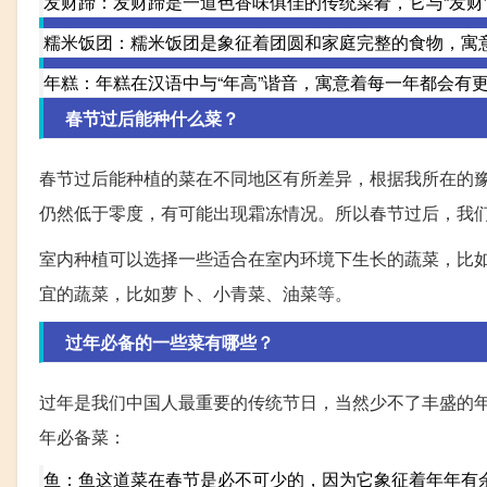
发财蹄：发财蹄是一道色香味俱佳的传统菜肴，它与“发财
糯米饭团：糯米饭团是象征着团圆和家庭完整的食物，寓
年糕：年糕在汉语中与“年高”谐音，寓意着每一年都会有
春节过后能种什么菜？
春节过后能种植的菜在不同地区有所差异，根据我所在的
仍然低于零度，有可能出现霜冻情况。所以春节过后，我
室内种植可以选择一些适合在室内环境下生长的蔬菜，比
宜的蔬菜，比如萝卜、小青菜、油菜等。
过年必备的一些菜有哪些？
过年是我们中国人最重要的传统节日，当然少不了丰盛的
年必备菜：
鱼：鱼这道菜在春节是必不可少的，因为它象征着年年有