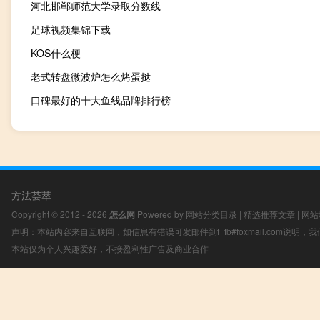
河北邯郸师范大学录取分数线
足球视频集锦下载
KOS什么梗
老式转盘微波炉怎么烤蛋挞
口碑最好的十大鱼线品牌排行榜
方法荟萃
Copyright © 2012 - 2026
怎么网
Powered by
网站分类目录
|
精选推荐文章
|
网站
声明：本站内容来自互联网，如信息有错误可发邮件到f_fb#foxmail.com说明
本站仅为个人兴趣爱好，不接盈利性广告及商业合作