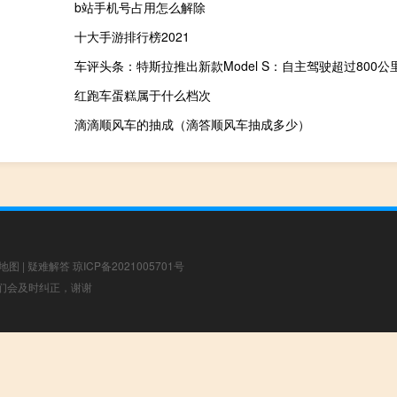
b站手机号占用怎么解除
十大手游排行榜2021
车评头条：特斯拉推出新款Model S：自主驾驶超过800公
红跑车蛋糕属于什么档次
滴滴顺风车的抽成（滴答顺风车抽成多少）
地图
|
疑难解答
琼ICP备2021005701号
，我们会及时纠正，谢谢