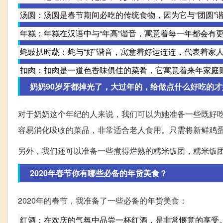
汤圆：汤圆是春节期间必吃的传统食物，因为它与“团圆”
年糕：年糕在汉语中与“年高”谐音，寓意着每一年都会有
蚝豉扒时蔬：蚝与“好”谐音，寓意着好运连连，代表着家
扣肉：扣肉是一道色香味俱佳的菜肴，它寓意着来年家庭
奶奶90岁牙都掉光了，大过年的，给做点什么好吃的才
对于奶奶这个年纪的人来说，我们可以为她准备一些既好
容易消化吸收的菜品，非常适合老人食用。只需将新鲜鸡
另外，我们还可以准备一些煮得烂熟的糯米饭团，糯米饭
2020年春节你有哪些必备的年货美食？
2020年的春节，我准备了一些必备的年货美食：
红酒：在欢庆的气氛中品尝一杯红酒，是非常惬意的享受