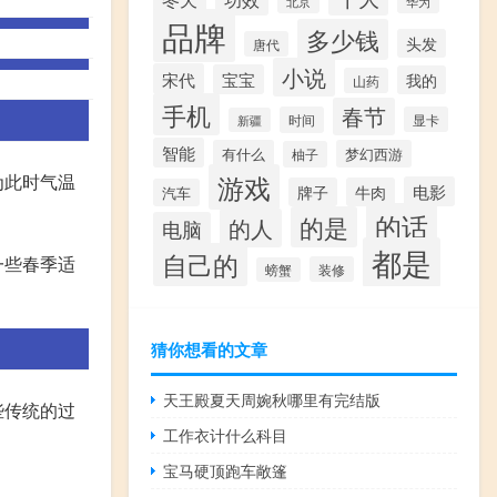
华为
北京
品牌
多少钱
头发
唐代
小说
宋代
宝宝
我的
山药
手机
春节
时间
显卡
新疆
智能
有什么
梦幻西游
柚子
游戏
为此时气温
电影
牌子
牛肉
汽车
。
的话
的是
的人
电脑
都是
自己的
一些春季适
装修
螃蟹
猜你想看的文章
天王殿夏天周婉秋哪里有完结版
些传统的过
工作衣计什么科目
宝马硬顶跑车敞篷