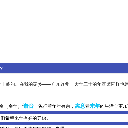
？
常丰盛的。在我的家乡——广东连州，大年三十的年夜饭同样也
谐音
寓意
来年
余（余年）”
，象征着年年有余，
着
的生活会更加
人们希望来年有好的开始。