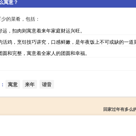
么寓意？
可少的菜肴，包括：
好运，扣肉则寓意着来年家庭财运兴旺。
的活鸡，烹饪技巧讲究，口感鲜嫩，是年夜饭上不可或缺的一道
团圆和完整，寓意着全家人的团圆和幸福。
：
寓意
来年
谐音
回家过年有多么