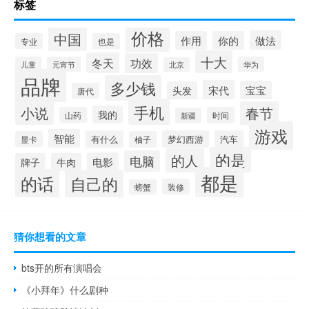
标签
价格
中国
做法
作用
你的
专业
也是
十大
冬天
功效
儿童
元宵节
华为
北京
品牌
多少钱
宋代
宝宝
头发
唐代
手机
小说
春节
我的
山药
时间
新疆
游戏
智能
有什么
梦幻西游
汽车
显卡
柚子
的是
的人
电脑
电影
牌子
牛肉
都是
的话
自己的
装修
螃蟹
猜你想看的文章
bts开的所有演唱会
《小拜年》什么剧种