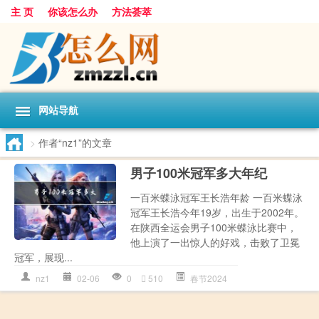
主 页
你该怎么办
方法荟萃
网站导航
>
作者“nz1”的文章
男子100米冠军多大年纪
一百米蝶泳冠军王长浩年龄 一百米蝶泳
冠军王长浩今年19岁，出生于2002年。
在陕西全运会男子100米蝶泳比赛中，
他上演了一出惊人的好戏，击败了卫冕
冠军，展现...
nz1
02-06
0
510
春节2024