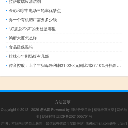
拉萨玻璃胶清洁剂
金彭和宗申电动三轮车优缺点
办一个有机肥厂需要多少钱
“好恶总不识”的出处是哪里
鸿府大厦怎么样
食品级保温箱
排球少年剧场版有几部
传音控股：上半年归母净利润21.02亿元同比增27.10%开拓新兴市场及推进产品升级
方法荟萃
Copyright © 2012 - 2026
怎么网
Powered by
网站分类目录
|
精选推荐文章
|
网站地
图
|
疑难解答
琼ICP备2021005701号
声明：本站内容来自互联网，如信息有错误可发邮件到f_fb#foxmail.com说明，我们