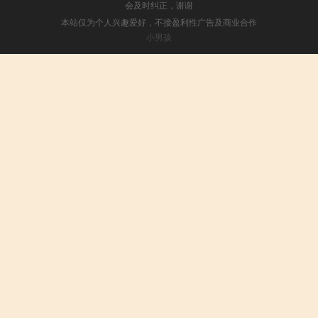
会及时纠正，谢谢
本站仅为个人兴趣爱好，不接盈利性广告及商业合作
小男孩