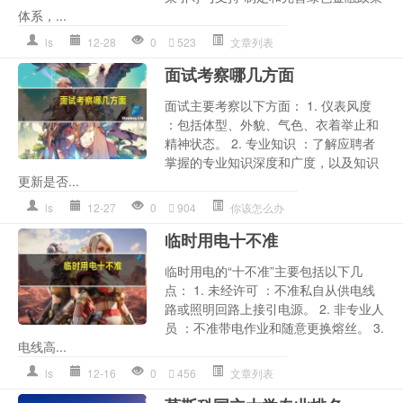
体系，...
ls
12-28
0
523
文章列表
面试考察哪几方面
面试主要考察以下方面： 1. 仪表风度
：包括体型、外貌、气色、衣着举止和
精神状态。 2. 专业知识 ：了解应聘者
掌握的专业知识深度和广度，以及知识
更新是否...
ls
12-27
0
904
你该怎么办
临时用电十不准
临时用电的“十不准”主要包括以下几
点： 1. 未经许可 ：不准私自从供电线
路或照明回路上接引电源。 2. 非专业人
员 ：不准带电作业和随意更换熔丝。 3.
电线高...
ls
12-16
0
456
文章列表