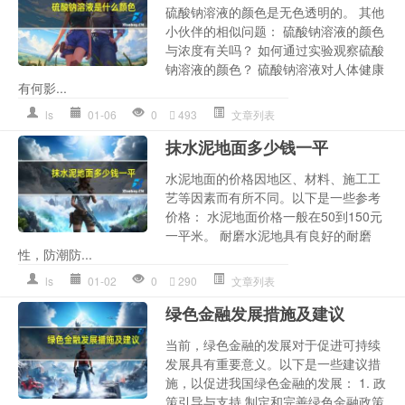
硫酸钠溶液的颜色是无色透明的。 其他
小伙伴的相似问题： 硫酸钠溶液的颜色
与浓度有关吗？ 如何通过实验观察硫酸
钠溶液的颜色？ 硫酸钠溶液对人体健康
有何影...
ls
01-06
0
493
文章列表
抹水泥地面多少钱一平
水泥地面的价格因地区、材料、施工工
艺等因素而有所不同。以下是一些参考
价格： 水泥地面价格一般在50到150元
一平米。 耐磨水泥地具有良好的耐磨
性，防潮防...
ls
01-02
0
290
文章列表
绿色金融发展措施及建议
当前，绿色金融的发展对于促进可持续
发展具有重要意义。以下是一些建议措
施，以促进我国绿色金融的发展： 1. 政
策引导与支持 制定和完善绿色金融政策