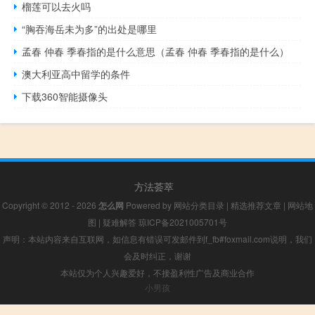
榴莲可以去火吗
“胸吞海岳未为多”的出处是哪里
孟春 仲春 季春指的是什么意思（孟春 仲春 季春指的是什么）
澳大利亚高中留学的条件
下载360智能摄像头
方法荟萃
Copyright © 2012 - 2026
怎么网
Powered by
网站分类目录
|
精选推荐文章
|
网站地
图
|
疑难解答
琼ICP备2021005701号
声明：本站内容来自互联网，如信息有错误可发邮件到f_fb#foxmail.com说明，我们
会及时纠正，谢谢
本站仅为个人兴趣爱好，不接盈利性广告及商业合作
小男孩