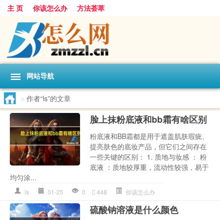
主 页
你该怎么办
方法荟萃
网站导航
>
作者“ls”的文章
脸上抹粉底液和bb霜有啥区别
粉底液和BB霜都是用于遮盖肌肤瑕疵、
提亮肤色的底妆产品，但它们之间存在
一些关键的区别： 1. 质地与妆感 ： 粉
底液 ：质地较厚重，流动性较强，易于
均匀涂...
ls
01-25
0
448
你该怎么办
硫酸钠溶液是什么颜色