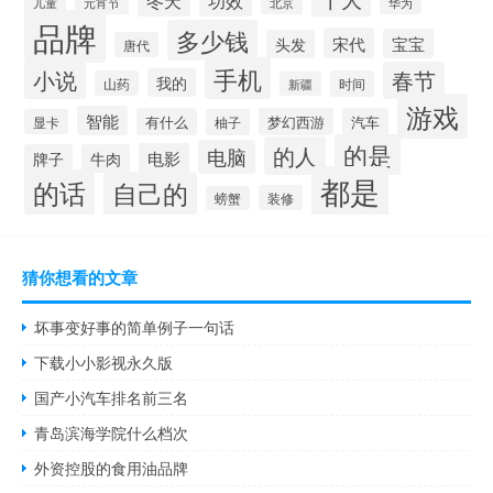
冬天
功效
儿童
元宵节
华为
北京
品牌
多少钱
宋代
宝宝
头发
唐代
手机
小说
春节
我的
山药
时间
新疆
游戏
智能
有什么
梦幻西游
汽车
显卡
柚子
的是
的人
电脑
电影
牌子
牛肉
都是
的话
自己的
装修
螃蟹
猜你想看的文章
坏事变好事的简单例子一句话
下载小小影视永久版
国产小汽车排名前三名
青岛滨海学院什么档次
外资控股的食用油品牌