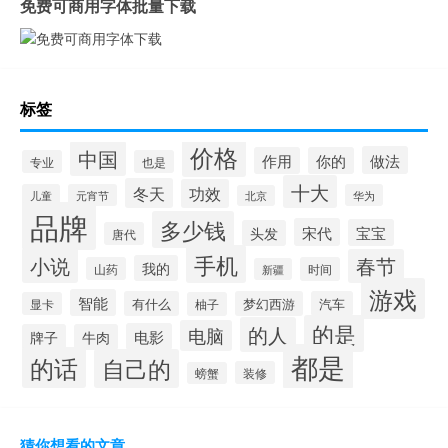
免费可商用字体批量下载
标签
价格
中国
做法
作用
你的
专业
也是
十大
冬天
功效
儿童
元宵节
华为
北京
品牌
多少钱
宋代
宝宝
头发
唐代
手机
小说
春节
我的
山药
时间
新疆
游戏
智能
有什么
梦幻西游
汽车
显卡
柚子
的是
的人
电脑
电影
牌子
牛肉
都是
的话
自己的
装修
螃蟹
猜你想看的文章