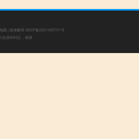
地图
|
疑难解答
琼ICP备2021005701号
，我们会及时纠正，谢谢