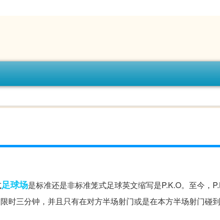
足球场
式
是标准还是非标准笼式足球英文缩写是P.K.O。至今，P.
，限时三分钟，并且只有在对方半场射门或是在本方半场射门碰