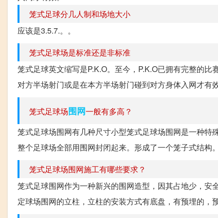
笼式足球分几人制和场地大小
应该是3.5.7.。。
笼式足球场是标准还是非标准
笼式足球英文缩写是P.K.O。至今，P.K.O已拥有完整
对方半场射门或是在本方半场射门碰到对方身体入网才有效。
围网
笼式足球场
一般有多高？
笼式足球场围网有几种尺寸小型笼式足球场围网是一种特
整个足球场全部用围网封闭起来。形成了一个笼子式结构。小
笼式足球场围网施工有哪些要求？
笼式足球围网作为一种新兴的围网造型，因其占地少，安全
定球场围网的立柱，立柱的安装方式有底盘，有预埋的，预