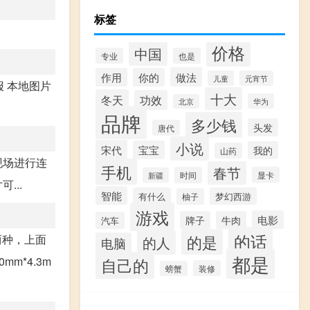
标签
价格
中国
专业
也是
做法
作用
你的
儿童
元宵节
报 本地图片
十大
冬天
功效
华为
北京
品牌
多少钱
头发
唐代
小说
宋代
宝宝
我的
山药
现场进行连
手机
春节
时间
显卡
新疆
...
智能
有什么
梦幻西游
柚子
游戏
电影
牌子
牛肉
汽车
的话
两种，上面
的是
的人
电脑
都是
m*4.3m
自己的
装修
螃蟹