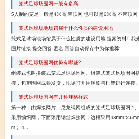
笼式足球场围网一般有多高
5人制的笼足一般是4米高 带顶网 也可以是6米高 不带顶网
笼式足球场地场馆属于什么性质的建设用地
笼式足球场地场馆属于什么性质的建设用地 搜索资料 我来答
图片链接 提交回答 匿名 回答自动保存中为你推荐:
笼式足球场围网优势有哪些?
组装式也叫拼装式笼式足球场围网。组装式笼式足场围网
接，包塑围网成卷发货，现场打开用钢筋与框架进行连接。
笼式足球场围网有几种规格样式
第一种：由焊接网片、尼龙绳网组成的笼式足球场围网 1、立
采用编织网，下面采用钢丝焊接网，边框采用48mm*2.5mm镀锌
m； 4...