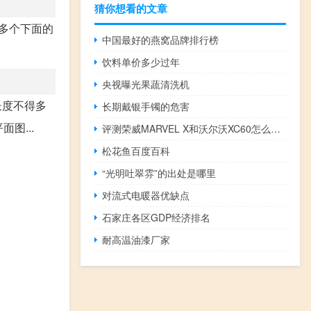
猜你想看的文章
或多个下面的
中国最好的燕窝品牌排行榜
饮料单价多少过年
央视曝光果蔬清洗机
长度不得多
长期戴银手镯的危害
图...
评测荣威MARVEL X和沃尔沃XC60怎么样及宝骏560多少钱
松花鱼百度百科
“光明吐翠雰”的出处是哪里
对流式电暖器优缺点
石家庄各区GDP经济排名
耐高温油漆厂家