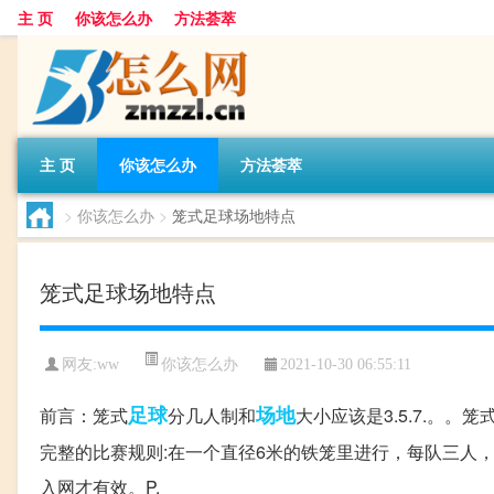
主 页
你该怎么办
方法荟萃
主 页
你该怎么办
方法荟萃
>
你该怎么办
>
笼式足球场地特点
笼式足球场地特点
你该怎么办
网友:
ww
2021-10-30 06:55:11
足球
场地
前言：笼式
分几人制和
大小应该是3.5.7.。。笼
完整的比赛规则:在一个直径6米的铁笼里进行，每队三人
入网才有效。P.