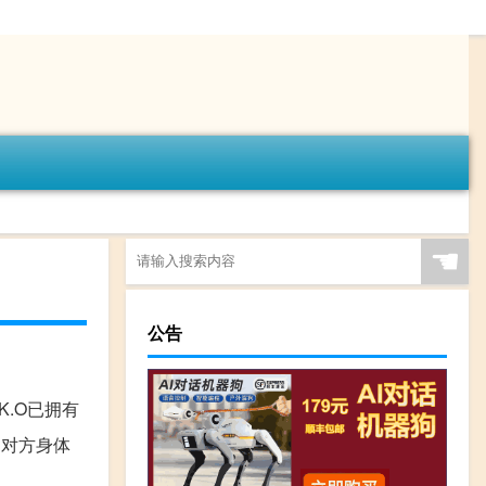
☚
公告
K.O已拥有
到对方身体