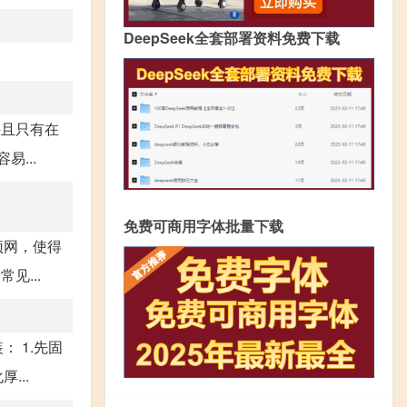
DeepSeek全套部署资料免费下载
并且只有在
...
免费可商用字体批量下载
顶网，使得
见...
 1.先固
...