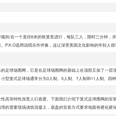
的比赛规则:在一个直径6米的铁笼里进行，每队三人，限时三分钟，
P.K.O选用说唱乐作伴奏，这让深受美国文化影响的年轻人很容易
殊的足球场围网，它是在足球场围网的基础上在顶部又加了一层
型笼式足球场通常分为3人制、5人制、7人制和11人制。四种常
性高等特性深受人们喜爱。下面我们介绍下笼式足球围网的安装：
埋的需要现场浇筑混凝土，底盘的安装方式要求地面有硬化硬化厚