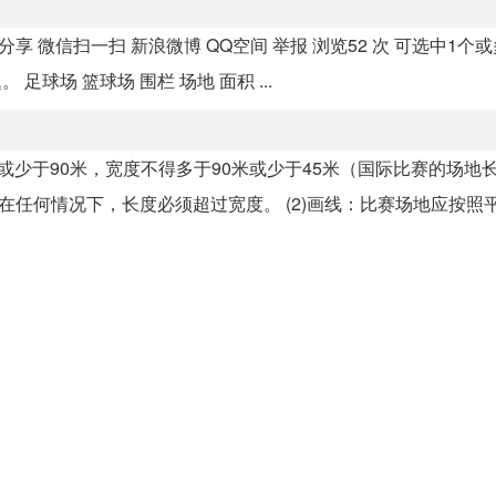
享 微信扫一扫 新浪微博 QQ空间 举报 浏览52 次 可选中1个
球场 篮球场 围栏 场地 面积 ...
或少于90米，宽度不得多于90米或少于45米（国际比赛的场地
。在任何情况下，长度必须超过宽度。 (2)画线：比赛场地应按照平面